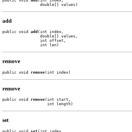
public void 
add
(int index,

                double[] values)
add
public void 
add
(int index,

                double[] values,

                int offset,

                int len)
remove
public void 
remove
(int index)
remove
public void 
remove
(int start,

                   int length)
set
public void 
set
(int index,
