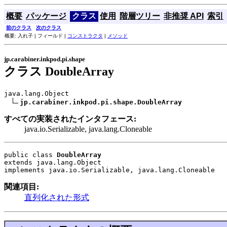
概要
パッケージ
クラス
使用
階層ツリー
非推奨 API
索引
前のクラス
次のクラス
概要: 入れ子 | フィールド |
コンストラクタ
|
メソッド
jp.carabiner.inkpod.pi.shape
クラス DoubleArray
java.lang.Object

jp.carabiner.inkpod.pi.shape.DoubleArray
すべての実装されたインタフェース:
java.io.Serializable, java.lang.Cloneable
public class 
DoubleArray
extends java.lang.Object
implements java.io.Serializable, java.lang.Cloneable
関連項目:
直列化された形式