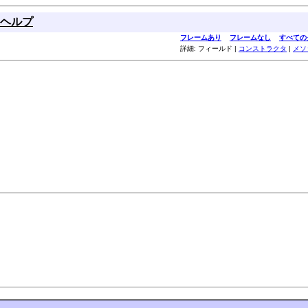
ヘルプ
フレームあり
フレームなし
すべての
詳細: フィールド |
コンストラクタ
|
メソ