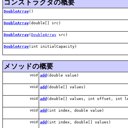
コンストラクタの概要
DoubleArray
()
DoubleArray
(double[] src)
DoubleArray
(
DoubleArray
src)
DoubleArray
(int initialCapacity)
メソッドの概要
void
add
(double value)
void
add
(double[] values)
void
add
(double[] values, int offset, int l
void
add
(int index, double value)
void
add
(int index, double[] values)