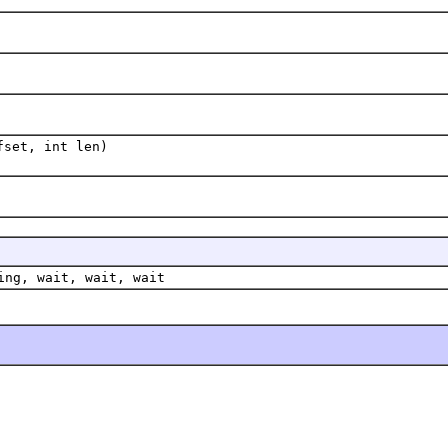
fset, int len)
ing, wait, wait, wait