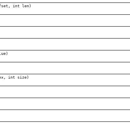
fset, int len)
lue)
ex, int size)