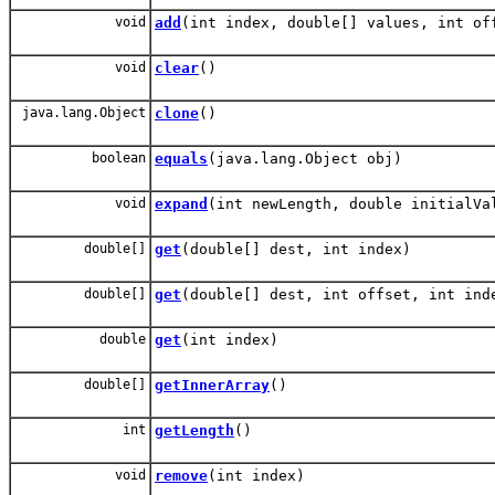
void
add
(int index, double[] values, int of
void
clear
()
java.lang.Object
clone
()
boolean
equals
(java.lang.Object obj)
void
expand
(int newLength, double initialVa
double[]
get
(double[] dest, int index)
double[]
get
(double[] dest, int offset, int ind
double
get
(int index)
double[]
getInnerArray
()
int
getLength
()
void
remove
(int index)