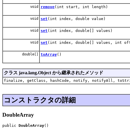
void
remove
(int start, int length)
void
set
(int index, double value)
void
set
(int index, double[] values)
void
set
(int index, double[] values, int of
double[]
toArray
()
クラス java.lang.Object から継承されたメソッド
finalize, getClass, hashCode, notify, notifyAll, toStr
コンストラクタの詳細
DoubleArray
public 
DoubleArray
()