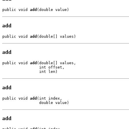
public void 
add
(double value)
add
public void 
add
(double[] values)
add
public void 
add
(double[] values,

                int offset,

                int len)
add
public void 
add
(int index,

                double value)
add