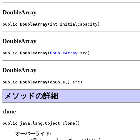
DoubleArray
public 
DoubleArray
(int initialCapacity)
DoubleArray
public 
DoubleArray
(
DoubleArray
 src)
DoubleArray
public 
DoubleArray
(double[] src)
メソッドの詳細
clone
public java.lang.Object 
clone
()
オーバーライド: