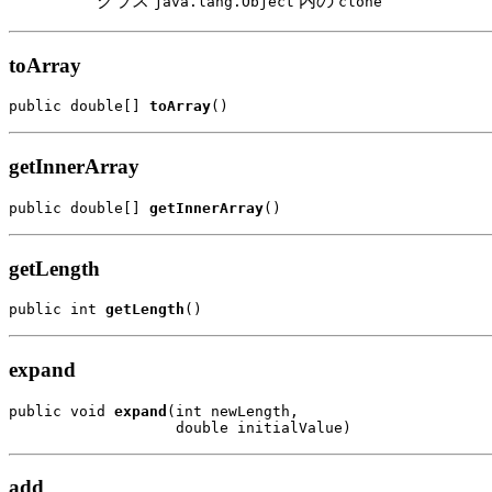
クラス
内の
java.lang.Object
clone
toArray
public double[] 
toArray
()
getInnerArray
public double[] 
getInnerArray
()
getLength
public int 
getLength
()
expand
public void 
expand
(int newLength,

                   double initialValue)
add