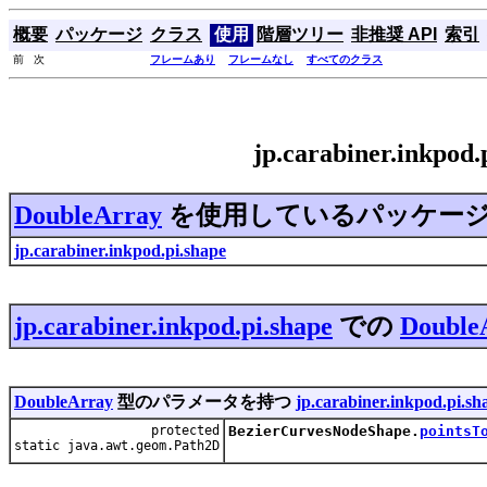
概要
パッケージ
クラス
使用
階層ツリー
非推奨 API
索引
前 次
フレームあり
フレームなし
すべてのクラス
jp.carabiner.inkpo
DoubleArray
を使用しているパッケー
jp.carabiner.inkpod.pi.shape
jp.carabiner.inkpod.pi.shape
での
Double
DoubleArray
型のパラメータを持つ
jp.carabiner.inkpod.pi.sh
protected
BezierCurvesNodeShape.
pointsT
static java.awt.geom.Path2D