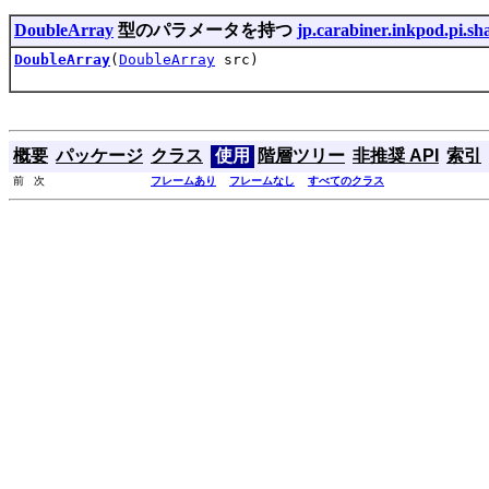
DoubleArray
型のパラメータを持つ
jp.carabiner.inkpod.pi.sh
DoubleArray
(
DoubleArray
src)
概要
パッケージ
クラス
使用
階層ツリー
非推奨 API
索引
前 次
フレームあり
フレームなし
すべてのクラス