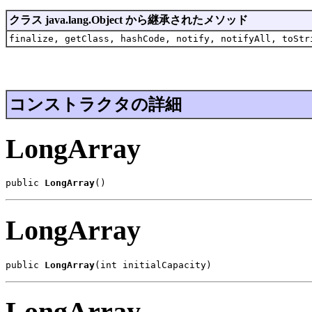
クラス java.lang.Object から継承されたメソッド
finalize, getClass, hashCode, notify, notifyAll, toStr
コンストラクタの詳細
LongArray
public 
LongArray
()
LongArray
public 
LongArray
(int initialCapacity)
LongArray