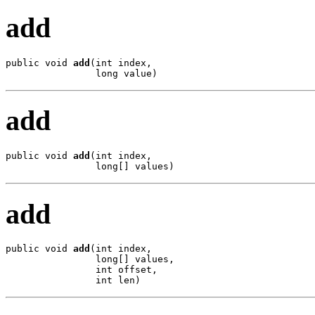
add
public void 
add
(int index,

                long value)
add
public void 
add
(int index,

                long[] values)
add
public void 
add
(int index,

                long[] values,

                int offset,

                int len)