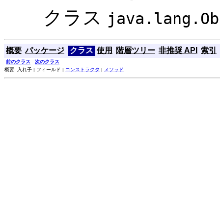
クラス
java.lang.Ob
概要
パッケージ
クラス
使用
階層ツリー
非推奨 API
索引
前のクラス
次のクラス
概要: 入れ子 | フィールド |
コンストラクタ
|
メソッド