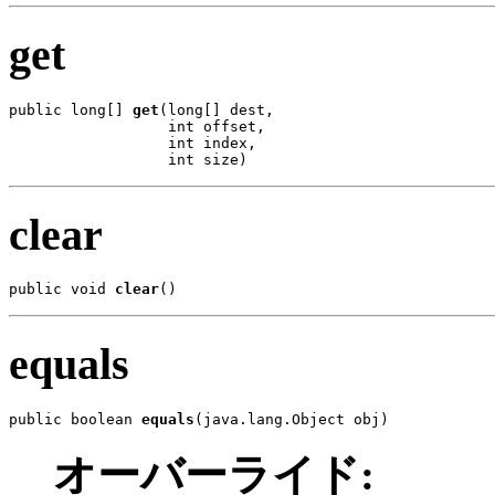
get
public long[] 
get
(long[] dest,

                  int offset,

                  int index,

                  int size)
clear
public void 
clear
()
equals
public boolean 
equals
(java.lang.Object obj)
オーバーライド: