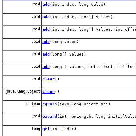
void
add
(int index, long value)
void
add
(int index, long[] values)
void
add
(int index, long[] values, int offs
void
add
(long value)
void
add
(long[] values)
void
add
(long[] values, int offset, int len
void
clear
()
java.lang.Object
clone
()
boolean
equals
(java.lang.Object obj)
void
expand
(int newLength, long initialValu
long
get
(int index)