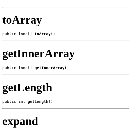
toArray
public long[] 
toArray
()
getInnerArray
public long[] 
getInnerArray
()
getLength
public int 
getLength
()
expand