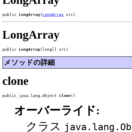
public 
LongArray
(
LongArray
 src)
LongArray
public 
LongArray
(long[] src)
メソッドの詳細
clone
public java.lang.Object 
clone
()
オーバーライド:
クラス
java.lang.Ob