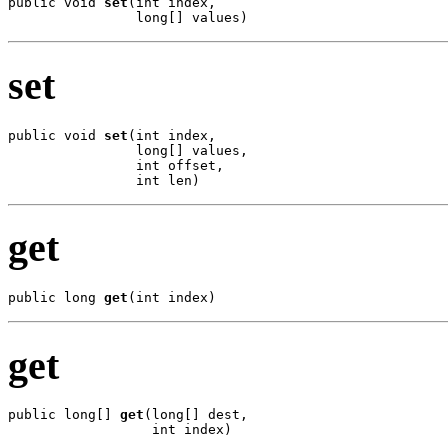
public void 
set
(int index,

                long[] values)
set
public void 
set
(int index,

                long[] values,

                int offset,

                int len)
get
public long 
get
(int index)
get
public long[] 
get
(long[] dest,

                  int index)