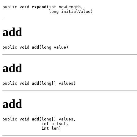
public void 
expand
(int newLength,

                   long initialValue)
add
public void 
add
(long value)
add
public void 
add
(long[] values)
add
public void 
add
(long[] values,

                int offset,

                int len)