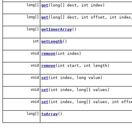
long[]
get
(long[] dest, int index)
long[]
get
(long[] dest, int offset, int index
long[]
getInnerArray
()
int
getLength
()
void
remove
(int index)
void
remove
(int start, int length)
void
set
(int index, long value)
void
set
(int index, long[] values)
void
set
(int index, long[] values, int offs
long[]
toArray
()