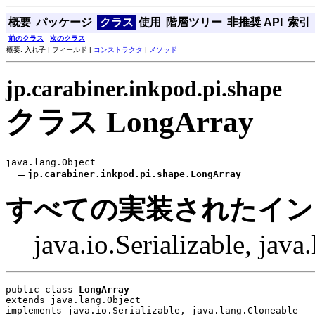
概要
パッケージ
クラス
使用
階層ツリー
非推奨 API
索引
前のクラス
次のクラス
概要: 入れ子 | フィールド |
コンストラクタ
|
メソッド
jp.carabiner.inkpod.pi.shape
クラス LongArray
java.lang.Object

jp.carabiner.inkpod.pi.shape.LongArray
すべての実装されたイン
java.io.Serializable, jav
public class 
LongArray
extends java.lang.Object
implements java.io.Serializable, java.lang.Cloneable