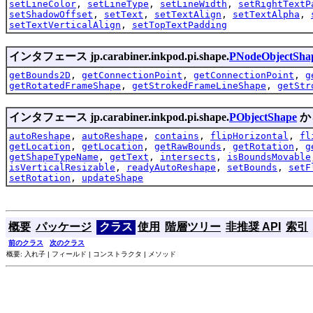
setLineColor
,
setLineType
,
setLineWidth
,
setRightTextP
setShadowOffset
,
setText
,
setTextAlign
,
setTextAlpha
,
setTextVerticalAlign
,
setTopTextPadding
インタフェース jp.carabiner.inkpod.pi.shape.
PNodeObjectSha
getBounds2D
,
getConnectionPoint
,
getConnectionPoint
,
g
getRotatedFrameShape
,
getStrokedFrameLineShape
,
getStr
インタフェース jp.carabiner.inkpod.pi.shape.
PObjectShape
か
autoReshape
,
autoReshape
,
contains
,
flipHorizontal
,
fl
getLocation
,
getLocation
,
getRawBounds
,
getRotation
,
g
getShapeTypeName
,
getText
,
intersects
,
isBoundsMovable
isVerticalResizable
,
readyAutoReshape
,
setBounds
,
setF
setRotation
,
updateShape
概要
パッケージ
クラス
使用
階層ツリー
非推奨 API
索引
前のクラス
次のクラス
概要: 入れ子 | フィールド | コンストラクタ | メソッド