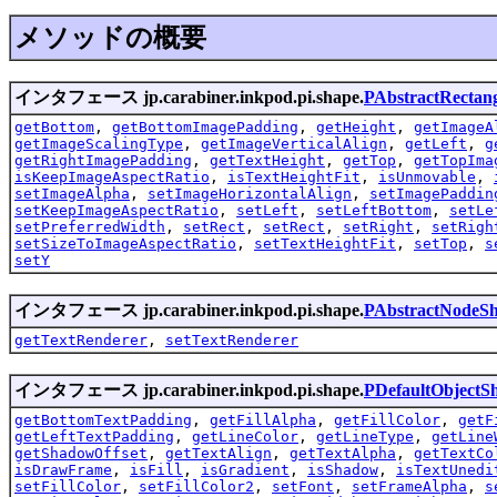
メソッドの概要
インタフェース jp.carabiner.inkpod.pi.shape.
PAbstractRectan
getBottom
,
getBottomImagePadding
,
getHeight
,
getImageA
getImageScalingType
,
getImageVerticalAlign
,
getLeft
,
g
getRightImagePadding
,
getTextHeight
,
getTop
,
getTopIma
isKeepImageAspectRatio
,
isTextHeightFit
,
isUnmovable
,
setImageAlpha
,
setImageHorizontalAlign
,
setImagePaddin
setKeepImageAspectRatio
,
setLeft
,
setLeftBottom
,
setLe
setPreferredWidth
,
setRect
,
setRect
,
setRight
,
setRigh
setSizeToImageAspectRatio
,
setTextHeightFit
,
setTop
,
s
setY
インタフェース jp.carabiner.inkpod.pi.shape.
PAbstractNodeS
getTextRenderer
,
setTextRenderer
インタフェース jp.carabiner.inkpod.pi.shape.
PDefaultObjectS
getBottomTextPadding
,
getFillAlpha
,
getFillColor
,
getF
getLeftTextPadding
,
getLineColor
,
getLineType
,
getLine
getShadowOffset
,
getTextAlign
,
getTextAlpha
,
getTextCo
isDrawFrame
,
isFill
,
isGradient
,
isShadow
,
isTextUnedi
setFillColor
,
setFillColor2
,
setFont
,
setFrameAlpha
,
s