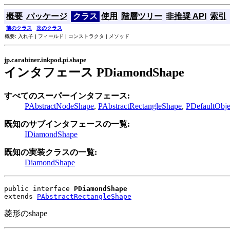
概要
パッケージ
クラス
使用
階層ツリー
非推奨 API
索引
前のクラス
次のクラス
概要: 入れ子 | フィールド | コンストラクタ | メソッド
jp.carabiner.inkpod.pi.shape
インタフェース PDiamondShape
すべてのスーパーインタフェース:
PAbstractNodeShape
,
PAbstractRectangleShape
,
PDefaultObj
既知のサブインタフェースの一覧:
IDiamondShape
既知の実装クラスの一覧:
DiamondShape
public interface 
PDiamondShape
extends 
PAbstractRectangleShape
菱形のshape