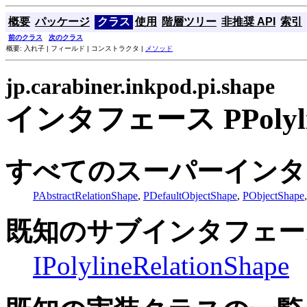
概要
パッケージ
クラス
使用
階層ツリー
非推奨 API
索引
前のクラス
次のクラス
概要: 入れ子 | フィールド | コンストラクタ |
メソッド
jp.carabiner.inkpod.pi.shape
インタフェース PPolyline
すべてのスーパーインタ
PAbstractRelationShape
,
PDefaultObjectShape
,
PObjectShape
既知のサブインタフェー
IPolylineRelationShape