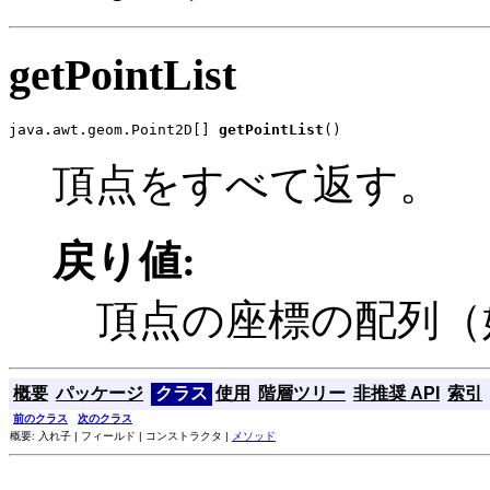
getPointList
java.awt.geom.Point2D[] 
getPointList
()
頂点をすべて返す。
戻り値:
頂点の座標の配列（
概要
パッケージ
クラス
使用
階層ツリー
非推奨 API
索引
前のクラス
次のクラス
概要: 入れ子 | フィールド | コンストラクタ |
メソッド