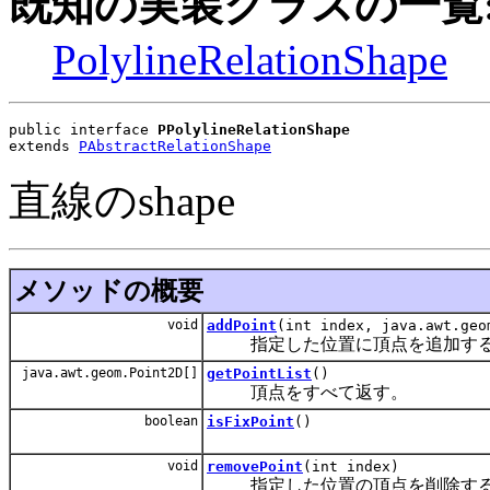
既知の実装クラスの一覧
PolylineRelationShape
public interface 
PPolylineRelationShape
extends 
PAbstractRelationShape
直線のshape
メソッドの概要
void
addPoint
(int index, java.awt.geo
指定した位置に頂点を追加す
java.awt.geom.Point2D[]
getPointList
()
頂点をすべて返す。
boolean
isFixPoint
()
void
removePoint
(int index)
指定した位置の頂点を削除す