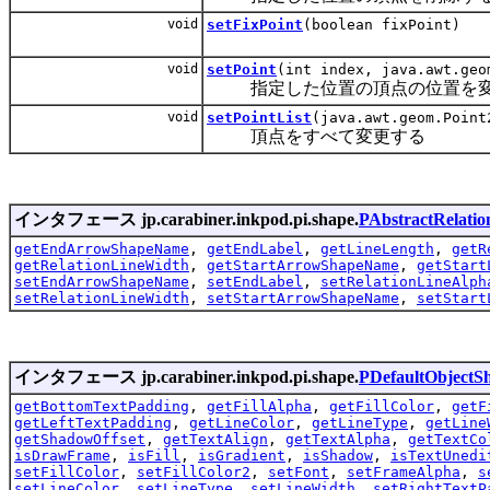
void
setFixPoint
(boolean fixPoint)
void
setPoint
(int index, java.awt.geo
指定した位置の頂点の位置を変
void
setPointList
(java.awt.geom.Point
頂点をすべて変更する
インタフェース jp.carabiner.inkpod.pi.shape.
PAbstractRelati
getEndArrowShapeName
,
getEndLabel
,
getLineLength
,
getR
getRelationLineWidth
,
getStartArrowShapeName
,
getStart
setEndArrowShapeName
,
setEndLabel
,
setRelationLineAlph
setRelationLineWidth
,
setStartArrowShapeName
,
setStart
インタフェース jp.carabiner.inkpod.pi.shape.
PDefaultObjectS
getBottomTextPadding
,
getFillAlpha
,
getFillColor
,
getF
getLeftTextPadding
,
getLineColor
,
getLineType
,
getLine
getShadowOffset
,
getTextAlign
,
getTextAlpha
,
getTextCo
isDrawFrame
,
isFill
,
isGradient
,
isShadow
,
isTextUnedi
setFillColor
,
setFillColor2
,
setFont
,
setFrameAlpha
,
s
setLineColor
,
setLineType
,
setLineWidth
,
setRightTextP