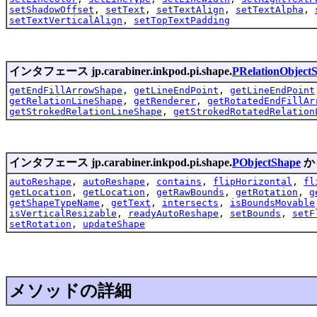
setShadowOffset
,
setText
,
setTextAlign
,
setTextAlpha
,
setTextVerticalAlign
,
setTopTextPadding
インタフェース jp.carabiner.inkpod.pi.shape.
PRelationObject
getEndFillArrowShape
,
getLineEndPoint
,
getLineEndPoint
getRelationLineShape
,
getRenderer
,
getRotatedEndFillAr
getStrokedRelationLineShape
,
getStrokedRotatedRelation
インタフェース jp.carabiner.inkpod.pi.shape.
PObjectShape
か
autoReshape
,
autoReshape
,
contains
,
flipHorizontal
,
fl
getLocation
,
getLocation
,
getRawBounds
,
getRotation
,
g
getShapeTypeName
,
getText
,
intersects
,
isBoundsMovable
isVerticalResizable
,
readyAutoReshape
,
setBounds
,
setF
setRotation
,
updateShape
メソッドの詳細