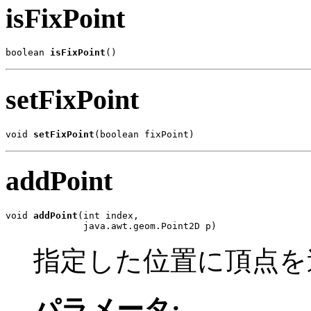
isFixPoint
boolean 
isFixPoint
()
setFixPoint
void 
setFixPoint
(boolean fixPoint)
addPoint
void 
addPoint
(int index,

              java.awt.geom.Point2D p)
指定した位置に頂点を
パラメータ: