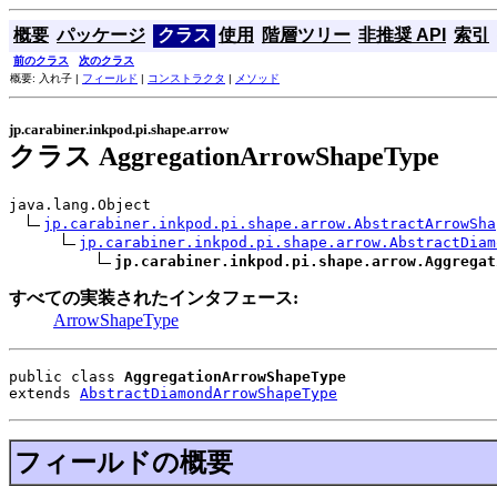
概要
パッケージ
クラス
使用
階層ツリー
非推奨 API
索引
前のクラス
次のクラス
概要: 入れ子 |
フィールド
|
コンストラクタ
|
メソッド
jp.carabiner.inkpod.pi.shape.arrow
クラス AggregationArrowShapeType
java.lang.Object

jp.carabiner.inkpod.pi.shape.arrow.AbstractArrowSha
jp.carabiner.inkpod.pi.shape.arrow.AbstractDiam
jp.carabiner.inkpod.pi.shape.arrow.Aggregat
すべての実装されたインタフェース:
ArrowShapeType
public class 
AggregationArrowShapeType
extends 
AbstractDiamondArrowShapeType
フィールドの概要