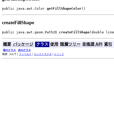
public java.awt.Color 
getFillShapeColor
()
createFillShape
public java.awt.geom.Path2D 
createFillShape
(double line
概要
パッケージ
クラス
使用
階層ツリー
非推奨 API
索引
前のクラス
次のクラス
概要: 入れ子 |
フィールド
|
コンストラクタ
|
メソッド