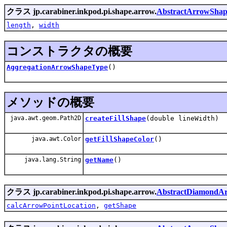
クラス jp.carabiner.inkpod.pi.shape.arrow.
AbstractArrowSha
length
,
width
コンストラクタの概要
AggregationArrowShapeType
()
メソッドの概要
java.awt.geom.Path2D
createFillShape
(double lineWidth)
java.awt.Color
getFillShapeColor
()
java.lang.String
getName
()
クラス jp.carabiner.inkpod.pi.shape.arrow.
AbstractDiamondA
calcArrowPointLocation
,
getShape