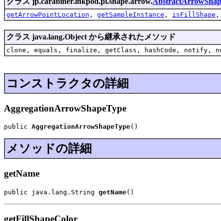
クラス jp.carabiner.inkpod.pi.shape.arrow.
AbstractArrowSha
getArrowPointLocation
,
getSampleInstance
,
isFillShape
クラス java.lang.Object から継承されたメソッド
clone, equals, finalize, getClass, hashCode, notify, n
コンストラクタの詳細
AggregationArrowShapeType
public 
AggregationArrowShapeType
()
メソッドの詳細
getName
public java.lang.String 
getName
()
getFillShapeColor