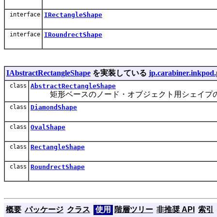
interface
IRectangleShape
interface
IRoundrectShape
IAbstractRectangleShape
を実装している
jp.carabiner.inkpod.
class
AbstractRectangleShape
矩形ベースのノード・オブジェクト用シェイプの
class
DiamondShape
class
OvalShape
class
RectangleShape
class
RoundrectShape
概要
パッケージ
クラス
使用
階層ツリー
非推奨 API
索引