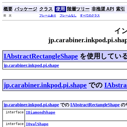
概要
パッケージ
クラス
使用
階層ツリー
非推奨 API
索引
前 次
フレームあり
フレームなし
すべてのクラス
イ
jp.carabiner.inkpod.pi.s
IAbstractRectangleShape
を使用してい
jp.carabiner.inkpod.pi.shape
jp.carabiner.inkpod.pi.shape
での
IAbstra
jp.carabiner.inkpod.pi.shape
での
IAbstractRectangleShape
の
interface
IDiamondShape
interface
IOvalShape