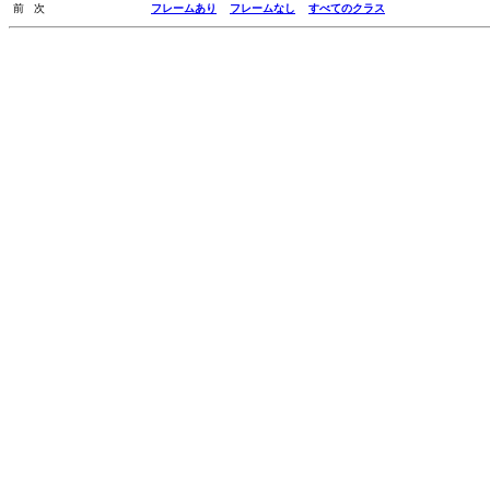
前 次
フレームあり
フレームなし
すべてのクラス