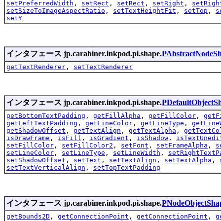
setPreferredWidth
,
setRect
,
setRect
,
setRight
,
setRigh
setSizeToImageAspectRatio
,
setTextHeightFit
,
setTop
,
s
setY
インタフェース jp.carabiner.inkpod.pi.shape.
PAbstractNodeS
getTextRenderer
,
setTextRenderer
インタフェース jp.carabiner.inkpod.pi.shape.
PDefaultObjectS
getBottomTextPadding
,
getFillAlpha
,
getFillColor
,
getF
getLeftTextPadding
,
getLineColor
,
getLineType
,
getLine
getShadowOffset
,
getTextAlign
,
getTextAlpha
,
getTextCo
isDrawFrame
,
isFill
,
isGradient
,
isShadow
,
isTextUnedi
setFillColor
,
setFillColor2
,
setFont
,
setFrameAlpha
,
s
setLineColor
,
setLineType
,
setLineWidth
,
setRightTextP
setShadowOffset
,
setText
,
setTextAlign
,
setTextAlpha
,
setTextVerticalAlign
,
setTopTextPadding
インタフェース jp.carabiner.inkpod.pi.shape.
PNodeObjectSha
getBounds2D
,
getConnectionPoint
,
getConnectionPoint
,
g