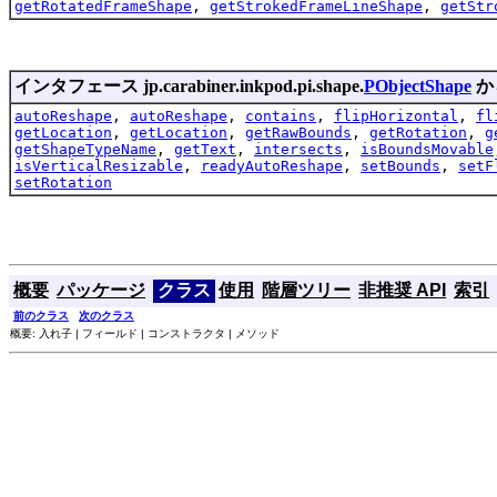
getRotatedFrameShape
,
getStrokedFrameLineShape
,
getStr
インタフェース jp.carabiner.inkpod.pi.shape.
PObjectShape
か
autoReshape
,
autoReshape
,
contains
,
flipHorizontal
,
fl
getLocation
,
getLocation
,
getRawBounds
,
getRotation
,
g
getShapeTypeName
,
getText
,
intersects
,
isBoundsMovable
isVerticalResizable
,
readyAutoReshape
,
setBounds
,
setF
setRotation
概要
パッケージ
クラス
使用
階層ツリー
非推奨 API
索引
前のクラス
次のクラス
概要: 入れ子 | フィールド | コンストラクタ | メソッド