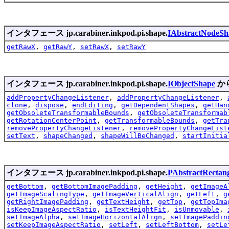
インタフェース jp.carabiner.inkpod.pi.shape.
IAbstractNodeSh
getRawX
,
getRawY
,
setRawX
,
setRawY
インタフェース jp.carabiner.inkpod.pi.shape.
IObjectShape
か
addPropertyChangeListener
,
addPropertyChangeListener
,
clone
,
dispose
,
endEditing
,
getDependentShapes
,
getHan
getObsoleteTransformableBounds
,
getObsoleteTransformab
getRotationCenterPoint
,
getTransformableBounds
,
getTra
removePropertyChangeListener
,
removePropertyChangeList
setText
,
shapeChanged
,
shapeWillBeChanged
,
startInitia
インタフェース jp.carabiner.inkpod.pi.shape.
PAbstractRectan
getBottom
,
getBottomImagePadding
,
getHeight
,
getImageA
getImageScalingType
,
getImageVerticalAlign
,
getLeft
,
g
getRightImagePadding
,
getTextHeight
,
getTop
,
getTopIma
isKeepImageAspectRatio
,
isTextHeightFit
,
isUnmovable
,
setImageAlpha
,
setImageHorizontalAlign
,
setImagePaddin
setKeepImageAspectRatio
,
setLeft
,
setLeftBottom
,
setLe