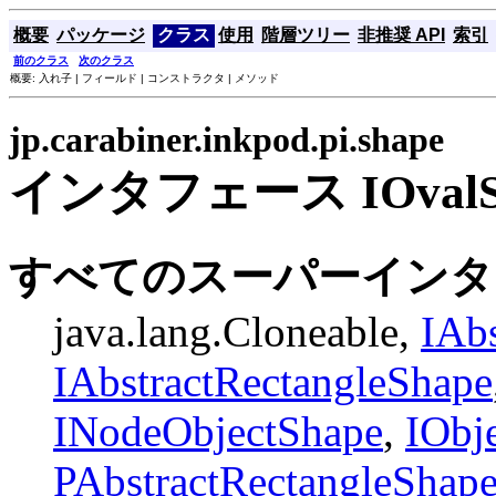
概要
パッケージ
クラス
使用
階層ツリー
非推奨 API
索引
前のクラス
次のクラス
概要: 入れ子 | フィールド | コンストラクタ | メソッド
jp.carabiner.inkpod.pi.shape
インタフェース IOvalS
すべてのスーパーインタ
java.lang.Cloneable,
IAb
IAbstractRectangleShape
INodeObjectShape
,
IObj
PAbstractRectangleShap