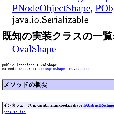
PNodeObjectShape
,
POb
java.io.Serializable
既知の実装クラスの一覧
OvalShape
public interface 
IOvalShape
extends 
IAbstractRectangleShape
, 
POvalShape
メソッドの概要
インタフェース jp.carabiner.inkpod.pi.shape.
IAbstractRectan
getAutoSize