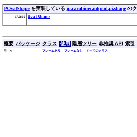
POvalShape
を実装している
jp.carabiner.inkpod.pi.shape
のク
class
OvalShape
概要
パッケージ
クラス
使用
階層ツリー
非推奨 API
索引
前 次
フレームあり
フレームなし
すべてのクラス