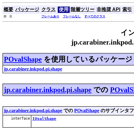
概要
パッケージ
クラス
使用
階層ツリー
非推奨 API
索引
前 次
フレームあり
フレームなし
すべてのクラス
イ
jp.carabiner.inkp
POvalShape
を使用しているパッケージ
jp.carabiner.inkpod.pi.shape
jp.carabiner.inkpod.pi.shape
での
POvalS
jp.carabiner.inkpod.pi.shape
での
POvalShape
のサブインタフ
interface
IOvalShape