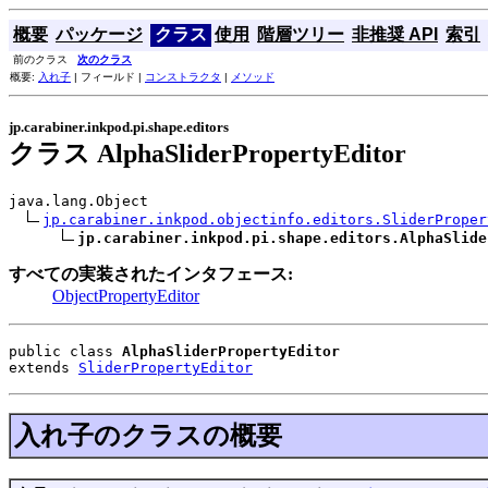
概要
パッケージ
クラス
使用
階層ツリー
非推奨 API
索引
前のクラス
次のクラス
概要:
入れ子
| フィールド |
コンストラクタ
|
メソッド
jp.carabiner.inkpod.pi.shape.editors
クラス AlphaSliderPropertyEditor
java.lang.Object

jp.carabiner.inkpod.objectinfo.editors.SliderProper
jp.carabiner.inkpod.pi.shape.editors.AlphaSlide
すべての実装されたインタフェース:
ObjectPropertyEditor
public class 
AlphaSliderPropertyEditor
extends 
SliderPropertyEditor
入れ子のクラスの概要