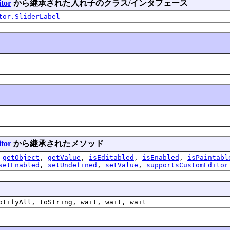
itor
から継承された入れ子のクラス/インタフェース
tor.SliderLabel
itor
から継承されたメソッド
,
getObject
,
getValue
,
isEditabled
,
isEnabled
,
isPaintabl
setEnabled
,
setUndefined
,
setValue
,
supportsCustomEditor
otifyAll, toString, wait, wait, wait