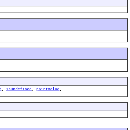
e
,
isUndefined
,
paintValue
,