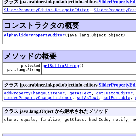
クラス jp.carabiner.inkpod.objectinfo.editors.
SliderPropertyEd
SliderPropertyEditor.DelegateEditor
,
SliderPropertyEdi
コンストラクタの概要
AlphaSliderPropertyEditor
(java.lang.Object object)
メソッドの概要
protected
getSuffixString
()
java.lang.String
クラス jp.carabiner.inkpod.objectinfo.editors.
SliderPropertyEd
addPropertyChangeListener
,
getAsText
,
getCustomEditor
removePropertyChangeListener
,
setAsText
,
setEditable
,
クラス java.lang.Object から継承されたメソッド
clone, equals, finalize, getClass, hashCode, notify, n