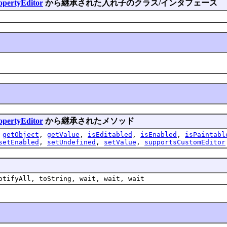
opertyEditor
から継承された入れ子のクラス/インタフェース
opertyEditor
から継承されたメソッド
,
getObject
,
getValue
,
isEditabled
,
isEnabled
,
isPaintabl
setEnabled
,
setUndefined
,
setValue
,
supportsCustomEditor
otifyAll, toString, wait, wait, wait