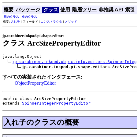
概要
パッケージ
クラス
使用
階層ツリー
非推奨 API
索引
前のクラス
次のクラス
概要:
入れ子
| フィールド |
コンストラクタ
|
メソッド
jp.carabiner.inkpod.pi.shape.editors
クラス ArcSizePropertyEditor
java.lang.Object

jp.carabiner.inkpod.objectinfo.editors.SpinnerInteg
jp.carabiner.inkpod.pi.shape.editors.ArcSizePro
すべての実装されたインタフェース:
ObjectPropertyEditor
public class 
ArcSizePropertyEditor
extends 
SpinnerIntegerPropertyEditor
入れ子のクラスの概要