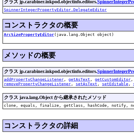
クラス jp.carabiner.inkpod.objectinfo.editors.
SpinnerIntegerPr
SpinnerIntegerPropertyEditor.DelegateEditor
コンストラクタの概要
ArcSizePropertyEditor
(java.lang.Object object)
メソッドの概要
クラス jp.carabiner.inkpod.objectinfo.editors.
SpinnerIntegerPr
addPropertyChangeListener
,
getAsText
,
getCustomEditor
removePropertyChangeListener
,
setAsText
,
setEditable
,
クラス java.lang.Object から継承されたメソッド
clone, equals, finalize, getClass, hashCode, notify, n
コンストラクタの詳細