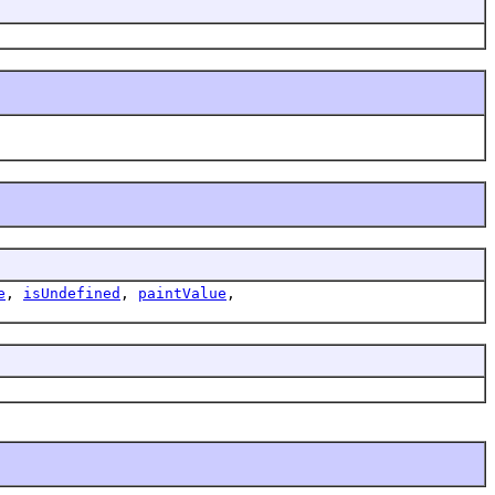
e
,
isUndefined
,
paintValue
,