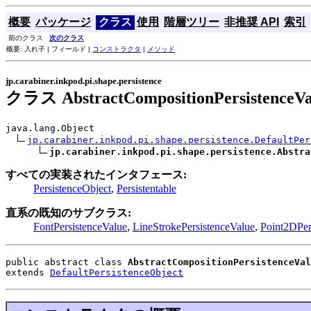
概要
パッケージ
クラス
使用
階層ツリー
非推奨 API
索引
前のクラス
次のクラス
概要: 入れ子 | フィールド |
コンストラクタ
|
メソッド
jp.carabiner.inkpod.pi.shape.persistence
クラス AbstractCompositionPersistenceV
java.lang.Object

jp.carabiner.inkpod.pi.shape.persistence.DefaultPer
jp.carabiner.inkpod.pi.shape.persistence.Abstra
すべての実装されたインタフェース:
PersistenceObject
,
Persistentable
直系の既知のサブクラス:
FontPersistenceValue
,
LineStrokePersistenceValue
,
Point2DPer
public abstract class 
AbstractCompositionPersistenceVal
extends 
DefaultPersistenceObject