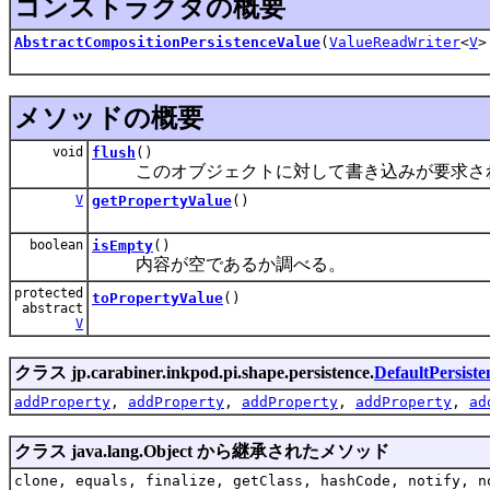
コンストラクタの概要
AbstractCompositionPersistenceValue
(
ValueReadWriter
<
V
>
メソッドの概要
void
flush
()
このオブジェクトに対して書き込みが要求され
V
getPropertyValue
()
boolean
isEmpty
()
内容が空であるか調べる。
protected
toPropertyValue
()
abstract
V
クラス jp.carabiner.inkpod.pi.shape.persistence.
DefaultPersist
addProperty
,
addProperty
,
addProperty
,
addProperty
,
ad
クラス java.lang.Object から継承されたメソッド
clone, equals, finalize, getClass, hashCode, notify, n