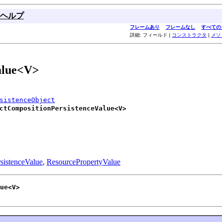
ヘルプ
フレームあり
フレームなし
すべての
詳細: フィールド |
コンストラクタ
|
メソ
alue<V>
sistenceObject
ctCompositionPersistenceValue<V>
sistenceValue
,
ResourcePropertyValue
ue<V>