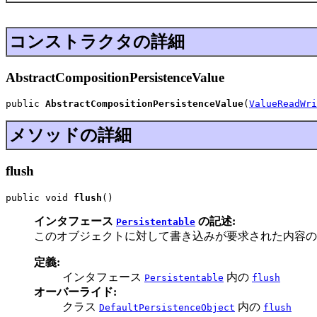
コンストラクタの詳細
AbstractCompositionPersistenceValue
public 
AbstractCompositionPersistenceValue
(
ValueReadWri
メソッドの詳細
flush
public void 
flush
()
インタフェース
の記述:
Persistentable
このオブジェクトに対して書き込みが要求された内容の
定義:
インタフェース
内の
Persistentable
flush
オーバーライド:
クラス
内の
DefaultPersistenceObject
flush