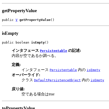
getPropertyValue
public 
V
getPropertyValue
()
isEmpty
public boolean 
isEmpty
()
インタフェース
の記述:
Persistentable
内容が空であるか調べる。
定義:
インタフェース
内の
Persistentable
isEmpty
オーバーライド:
クラス
内の
DefaultPersistenceObject
isEmpty
戻り値:
空である場合はtrue
toPropertyValue