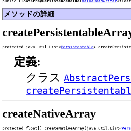
public 
FloatArrayPersistenceValue
(
ValueReadWriter
<float
メソッドの詳細
createPersistentableArra
protected java.util.List<
Persistentable
> 
createPersiste
定義:
クラス
AbstractPers
createPersistentab
createNativeArray
protected float[] 
createNativeArray
(java.util.List<
Pers