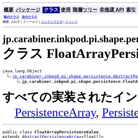
概要
パッケージ
クラス
使用
階層ツリー
非推奨 API
索引
前のクラス
次のクラス
概要: 入れ子 | フィールド |
コンストラクタ
|
メソッド
jp.carabiner.inkpod.pi.shape.pe
クラス FloatArrayPersi
java.lang.Object

jp.carabiner.inkpod.pi.shape.persistence.AbstractPe
jp.carabiner.inkpod.pi.shape.persistence.FloatA
すべての実装されたイン
PersistenceArray
,
Persist
public class 
FloatArrayPersistenceValue
extends 
AbstractPersistenceArray
<float[]>