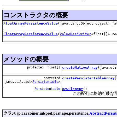
コンストラクタの概要
FloatArrayPersistenceValue
(java.lang.Object object, ja
FloatArrayPersistenceValue
(
ValueReadWriter
<float[]> re
メソッドの概要
protected float[]
createNativeArray
(java.uti
protected
createPersistentableArray
(
java.util.List<
Persistentable
>
Persistentable
newElement
()
この配列に格納可能な配列の要素
クラス jp.carabiner.inkpod.pi.shape.persistence.
AbstractPersis