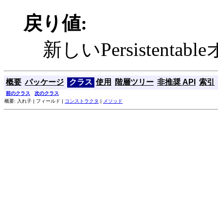
戻り値:
新しいPersistenta
概要
パッケージ
クラス
使用
階層ツリー
非推奨 API
索引
前のクラス
次のクラス
概要: 入れ子 | フィールド |
コンストラクタ
|
メソッド