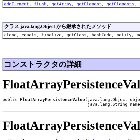
addElement
,
flush
,
getArray
,
getElement
,
getElements
,
クラス java.lang.Object から継承されたメソッド
clone, equals, finalize, getClass, hashCode, notify, n
コンストラクタの詳細
FloatArrayPersistenceVa
public 
FloatArrayPersistenceValue
(java.lang.Object obje
                                  java.lang.String name
FloatArrayPersistenceVa