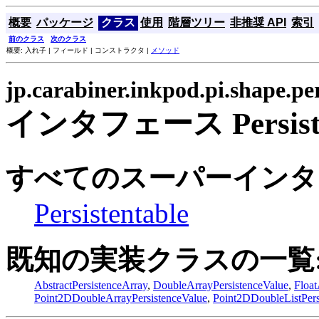
概要
パッケージ
クラス
使用
階層ツリー
非推奨 API
索引
前のクラス
次のクラス
概要: 入れ子 | フィールド | コンストラクタ |
メソッド
jp.carabiner.inkpod.pi.shape.pe
インタフェース Persiste
すべてのスーパーインタ
Persistentable
既知の実装クラスの一覧
AbstractPersistenceArray
,
DoubleArrayPersistenceValue
,
Float
Point2DDoubleArrayPersistenceValue
,
Point2DDoubleListPers