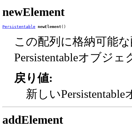
newElement
Persistentable
newElement
()
この配列に格納可能な
Persistentableオ
戻り値:
新しいPersistenta
addElement