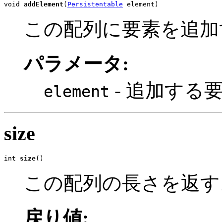
void 
addElement
(
Persistentable
 element)
この配列に要素を追加
パラメータ:
- 追加する
element
size
int 
size
()
この配列の長さを返す
戻り値: