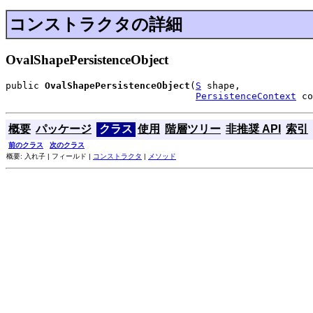
コンストラクタの詳細
OvalShapePersistenceObject
public 
OvalShapePersistenceObject
(
S
 shape,

PersistenceContext
 co
概要
パッケージ
クラス
使用
階層ツリー
非推奨 API
索引
前のクラス
次のクラス
概要: 入れ子 | フィールド |
コンストラクタ
|
メソッド