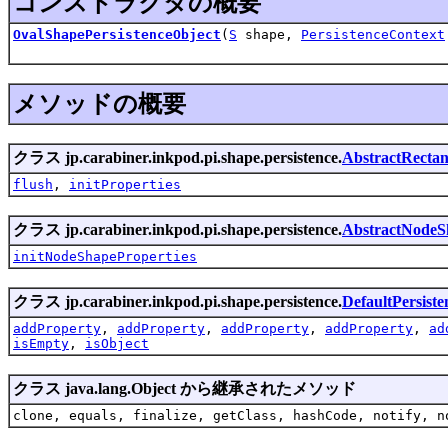
コンストラクタの概要
OvalShapePersistenceObject
(
S
shape,
PersistenceContext
メソッドの概要
クラス jp.carabiner.inkpod.pi.shape.persistence.
AbstractRectan
flush
,
initProperties
クラス jp.carabiner.inkpod.pi.shape.persistence.
AbstractNodeSh
initNodeShapeProperties
クラス jp.carabiner.inkpod.pi.shape.persistence.
DefaultPersist
addProperty
,
addProperty
,
addProperty
,
addProperty
,
ad
isEmpty
,
isObject
クラス java.lang.Object から継承されたメソッド
clone, equals, finalize, getClass, hashCode, notify, n