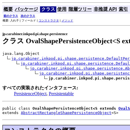
概要
パッケージ
クラス
使用
階層ツリー
非推奨 API
索引
前のクラス
次のクラス
概要: 入れ子 | フィールド |
コンストラクタ
|
メソッド
jp.carabiner.inkpod.pi.shape.persistence
クラス OvalShapePersistenceObject<S ex
java.lang.Object

jp.carabiner.inkpod.pi.shape.persistence.DefaultPer
jp.carabiner.inkpod.pi.shape.persistence.Defaul
jp.carabiner.inkpod.pi.shape.persistence.Ab
jp.carabiner.inkpod.pi.shape.persistenc
jp.carabiner.inkpod.pi.shape.persis
すべての実装されたインタフェース:
PersistenceObject
,
Persistentable
public class 
OvalShapePersistenceObject<S extends 
OvalS
extends 
AbstractRectangleShapePersistenceObject
<S>