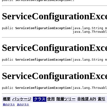
ServiceConfigurationExc
public 
ServiceConfigurationException
(java.lang.String m
                                     java.lang.Throwabl
ServiceConfigurationExc
public 
ServiceConfigurationException
(java.lang.String m
ServiceConfigurationExc
public 
ServiceConfigurationException
(java.lang.Throwabl
概要
パッケージ
クラス
使用
階層ツリー
非推奨 API
索引
前のクラス
次のクラス