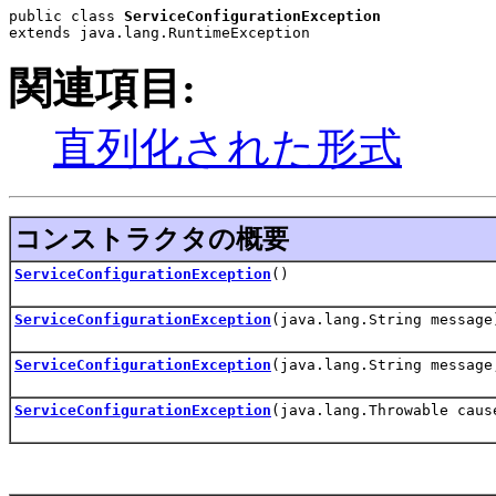
public class 
ServiceConfigurationException
extends java.lang.RuntimeException
関連項目:
直列化された形式
コンストラクタの概要
ServiceConfigurationException
()
ServiceConfigurationException
(java.lang.String message
ServiceConfigurationException
(java.lang.String message
ServiceConfigurationException
(java.lang.Throwable caus