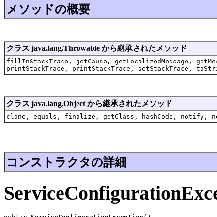
メソッドの概要
クラス java.lang.Throwable から継承されたメソッド
fillInStackTrace, getCause, getLocalizedMessage, getMe
printStackTrace, printStackTrace, setStackTrace, toStr
クラス java.lang.Object から継承されたメソッド
clone, equals, finalize, getClass, hashCode, notify, n
コンストラクタの詳細
ServiceConfigurationExc
public 
ServiceConfigurationException
()