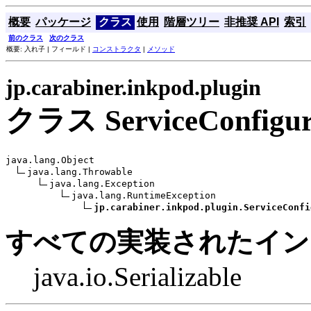
概要
パッケージ
クラス
使用
階層ツリー
非推奨 API
索引
前のクラス
次のクラス
概要: 入れ子 | フィールド |
コンストラクタ
|
メソッド
jp.carabiner.inkpod.plugin
クラス ServiceConfigura
java.lang.Object

java.lang.Throwable

java.lang.Exception

java.lang.RuntimeException

jp.carabiner.inkpod.plugin.ServiceConfi
すべての実装されたイン
java.io.Serializable