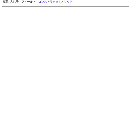
概要: 入れ子 | フィールド |
コンストラクタ
|
メソッド