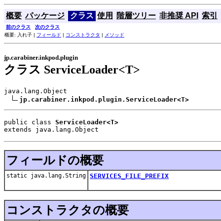
概要
パッケージ
クラス
使用
階層ツリー
非推奨 API
索引
前のクラス
次のクラス
概要: 入れ子 |
フィールド
|
コンストラクタ
|
メソッド
jp.carabiner.inkpod.plugin
クラス ServiceLoader<T>
java.lang.Object

jp.carabiner.inkpod.plugin.ServiceLoader<T>
public class 
ServiceLoader<T>
extends java.lang.Object
フィールドの概要
static java.lang.String
SERVICES_FILE_PREFIX
コンストラクタの概要