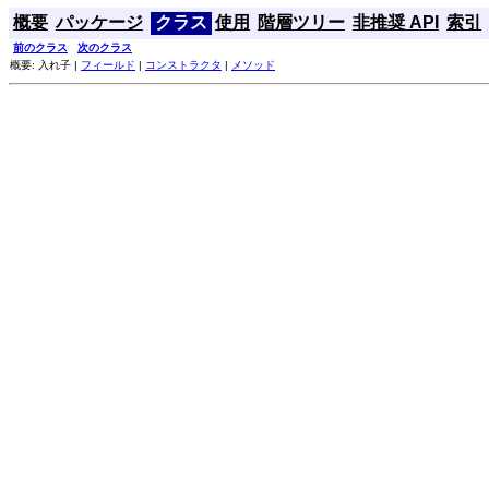
概要
パッケージ
クラス
使用
階層ツリー
非推奨 API
索引
前のクラス
次のクラス
概要: 入れ子 |
フィールド
|
コンストラクタ
|
メソッド