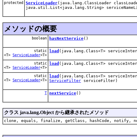
protected
ServiceLoader
(java.lang.ClassLoader classLoad
java.util.List<java.lang.String> serviceNameL
メソッドの概要
boolean
hasNextService
()
static
load
(java.lang.Class<T> serviceInte
<T>
ServiceLoader
<T>
static
load
(java.lang.Class<T> serviceInte
<T>
ServiceLoader
<T>
static
load
(java.lang.Class<T> serviceInte
<T>
ServiceLoader
<T>
ServiceFilter
serviceFilter)
T
nextService
()
クラス java.lang.Object から継承されたメソッド
clone, equals, finalize, getClass, hashCode, notify, n