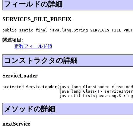
フィールドの詳細
SERVICES_FILE_PREFIX
public static final java.lang.String 
SERVICES_FILE_PREF
関連項目:
定数フィールド値
コンストラクタの詳細
ServiceLoader
protected 
ServiceLoader
(java.lang.ClassLoader classLoad
                        java.lang.Class<
T
> serviceInter
                        java.util.List<java.lang.String
メソッドの詳細
nextService