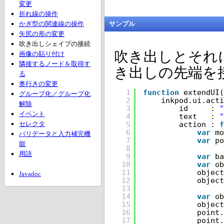
変更
折れ線の操作
かぎ型の関連線の操作
サンプル
矢尻の形の変更
吹き出しシェイプの接続
吹き出しとそれ
画像の貼り付け
隣接するノードを取得す
き出しの先端を
る
奥行きの変更
1
function
extendUI(
グループ化／グループ化
2
inkpod.ui.acti
解除
3
id     : 
"
イベント
4
text   : 
5
action : 
f
セレクタ
6
var
mo
バリデータと入力補完機
7
var
po
能
8
用語
9
var
ba
10
var
ob
11
object
Javadoc
12
object
13
14
var
ob
15
object
16
point.
17
point.