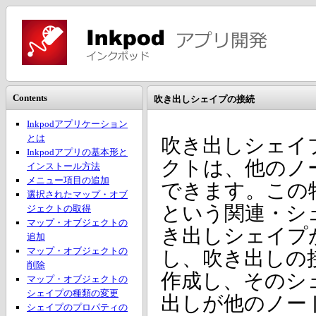
Contents
吹き出しシェイプの接続
Inkpodアプリケーション
とは
吹き出しシェイ
Inkpodアプリの基本形と
クトは、他のノ
インストール方法
メニュー項目の追加
できます。この特別な
選択されたマップ・オブ
という関連・シ
ジェクトの取得
マップ・オブジェクトの
き出しシェイプ
追加
マップ・オブジェクトの
し、吹き出しの
削除
作成し、そのシェイプ
マップ・オブジェクトの
シェイプの種類の変更
出しが他のノー
シェイプのプロパティの