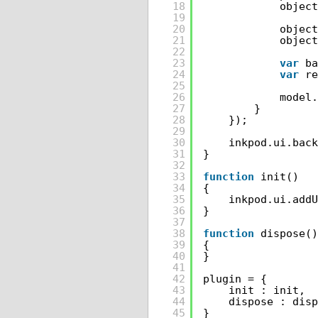
18
object
19
20
object
21
object
22
23
var
ba
24
var
re
25
26
model.
27
}
28
});
29
30
inkpod.ui.back
31
}
32
33
function
init()
34
{
35
inkpod.ui.addU
36
}
37
38
function
dispose()
39
{
40
}
41
42
plugin = {
43
init : init,
44
dispose : disp
45
}