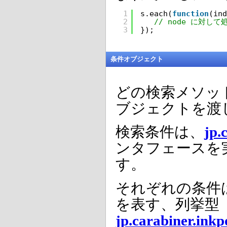
1
s.each(
function
(ind
2
// node に対して
3
});
条件オブジェクト
どの検索メソッ
ブジェクトを渡
検索条件は、
jp.
ンタフェースを
す。
それぞれの条件
を表す、列挙型
jp.carabiner.inkp