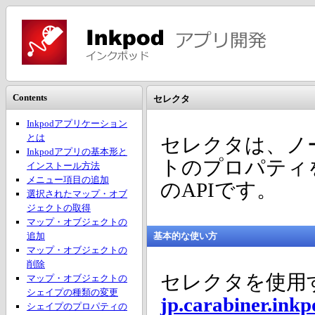
Contents
セレクタ
Inkpodアプリケーション
とは
セレクタは、ノ
Inkpodアプリの基本形と
トのプロパティ
インストール方法
メニュー項目の追加
のAPIです。
選択されたマップ・オブ
ジェクトの取得
マップ・オブジェクトの
追加
基本的な使い方
マップ・オブジェクトの
削除
セレクタを使用
マップ・オブジェクトの
シェイプの種類の変更
jp.carabiner.inkpo
シェイプのプロパティの