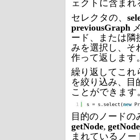
ェクトに含まれ
セレクタの、
sel
previousGraph
メ
ード、または隣
みを選択し、そ
作って返します
繰り返してこれ
を絞り込み、目
ことができます
1
s = s.select(
new
Pr
目的のノードの
getNode
,
getNode
まれているノー