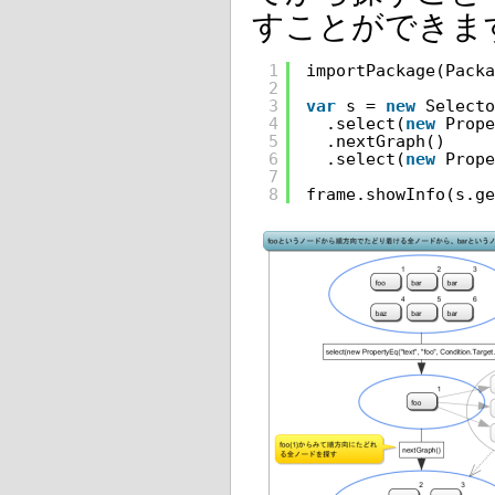
すことができま
1
importPackage(Packa
2
3
var
s = 
new
Selecto
4
.select(
new
Prope
5
.nextGraph()
6
.select(
new
Prope
7
8
frame.showInfo(s.ge