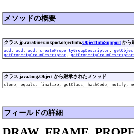
メソッドの概要
クラス jp.carabiner.inkpod.objectinfo.
ObjectInfoSupport
から
add
,
add
,
add
,
createPropertyGroupDescriptor
,
getObjec
getPropertyGroupDescriptor
,
getPropertyGroupDescriptor
クラス java.lang.Object から継承されたメソッド
clone, equals, finalize, getClass, hashCode, notify, n
フィールドの詳細
DRAW_FRAME_PROP