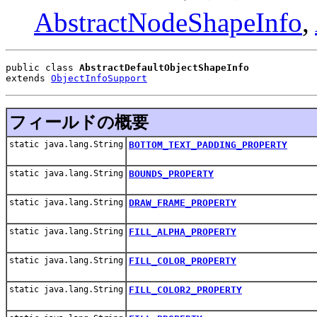
AbstractNodeShapeInfo
,
public class 
AbstractDefaultObjectShapeInfo
extends 
ObjectInfoSupport
フィールドの概要
static java.lang.String
BOTTOM_TEXT_PADDING_PROPERTY
static java.lang.String
BOUNDS_PROPERTY
static java.lang.String
DRAW_FRAME_PROPERTY
static java.lang.String
FILL_ALPHA_PROPERTY
static java.lang.String
FILL_COLOR_PROPERTY
static java.lang.String
FILL_COLOR2_PROPERTY