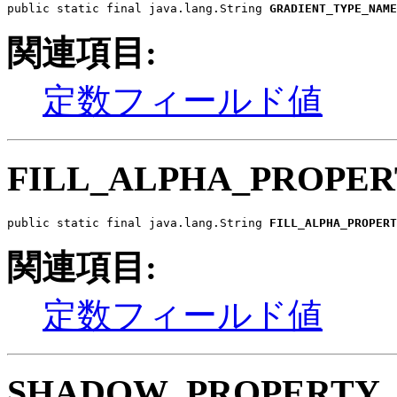
public static final java.lang.String 
GRADIENT_TYPE_NAME
関連項目:
定数フィールド値
FILL_ALPHA_PROPE
public static final java.lang.String 
FILL_ALPHA_PROPERT
関連項目:
定数フィールド値
SHADOW_PROPERTY