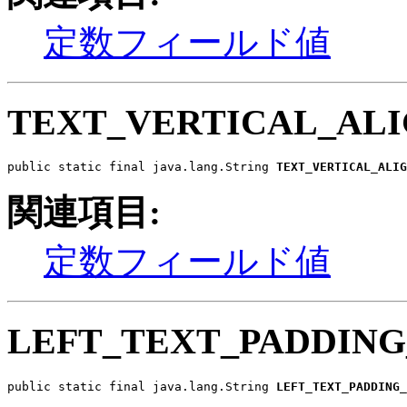
定数フィールド値
TEXT_VERTICAL_AL
public static final java.lang.String 
TEXT_VERTICAL_ALIG
関連項目:
定数フィールド値
LEFT_TEXT_PADDIN
public static final java.lang.String 
LEFT_TEXT_PADDING_