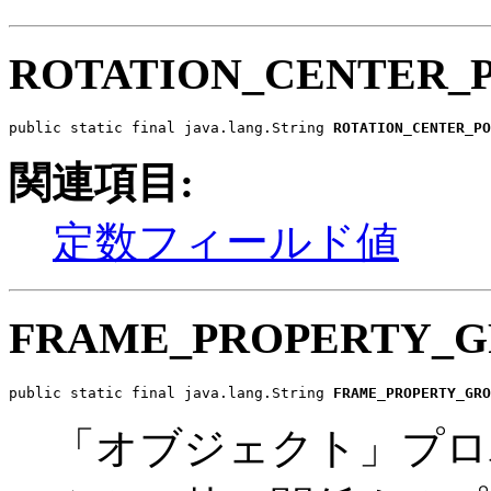
ROTATION_CENTER_
public static final java.lang.String 
ROTATION_CENTER_PO
関連項目:
定数フィールド値
FRAME_PROPERTY_G
public static final java.lang.String 
FRAME_PROPERTY_GRO
「オブジェクト」プロ