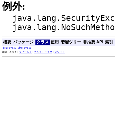
例外:
java.lang.SecurityExc
java.lang.NoSuchMetho
概要
パッケージ
クラス
使用
階層ツリー
非推奨 API
索引
前のクラス
次のクラス
概要: 入れ子 |
フィールド
|
コンストラクタ
|
メソッド