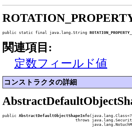
ROTATION_PROPERT
public static final java.lang.String 
ROTATION_PROPERTY_
関連項目:
定数フィールド値
コンストラクタの詳細
AbstractDefaultObjectSh
public 
AbstractDefaultObjectShapeInfo
(java.lang.Class<?
                               throws java.lang.Securit
                                      java.lang.NoSuchM