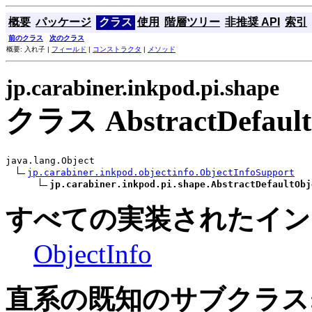
概要
パッケージ
クラス
使用
階層ツリー
非推奨 API
索引
前のクラス
次のクラス
概要: 入れ子 |
フィールド
|
コンストラクタ
|
メソッド
jp.carabiner.inkpod.pi.shape
クラス AbstractDefault
java.lang.Object

jp.carabiner.inkpod.objectinfo.ObjectInfoSupport
jp.carabiner.inkpod.pi.shape.AbstractDefaultObj
すべての実装されたイン
ObjectInfo
直系の既知のサブクラス