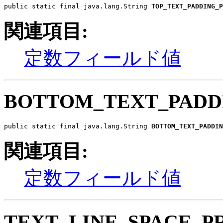
public static final java.lang.String 
TOP_TEXT_PADDING_P
関連項目:
定数フィールド値
BOTTOM_TEXT_PADD
public static final java.lang.String 
BOTTOM_TEXT_PADDIN
関連項目:
定数フィールド値
TEXT_LINE_SPACE_P