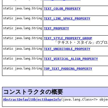
static java.lang.String
TEXT_COLOR_PROPERTY
static java.lang.String
TEXT_LINE_SPACE_PROPERTY
static java.lang.String
TEXT_PROPERTY
static java.lang.String
TEXT_STYLE_PROPERTY_GROUP
「テキスト・スタイル」のプロパ
static java.lang.String
TEXT_UNEDITABLE_PROPERTY
static java.lang.String
TEXT_VERTICAL_ALIGN_PROPERTY
static java.lang.String
TOP_TEXT_PADDING_PROPERTY
コンストラクタの概要
AbstractDefaultObjectShapeInfo
(java.lang.Class<?> obje