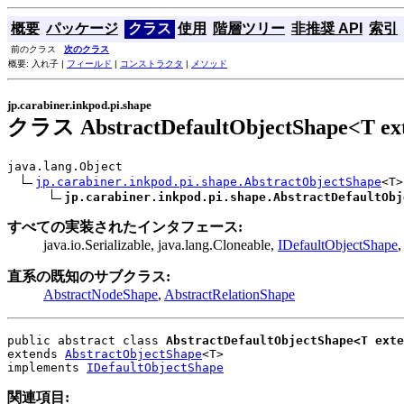
概要
パッケージ
クラス
使用
階層ツリー
非推奨 API
索引
前のクラス
次のクラス
概要: 入れ子 |
フィールド
|
コンストラクタ
|
メソッド
jp.carabiner.inkpod.pi.shape
クラス AbstractDefaultObjectShape<T ex
java.lang.Object

jp.carabiner.inkpod.pi.shape.AbstractObjectShape
<T>

jp.carabiner.inkpod.pi.shape.AbstractDefaultObj
すべての実装されたインタフェース:
java.io.Serializable, java.lang.Cloneable,
IDefaultObjectShape
直系の既知のサブクラス:
AbstractNodeShape
,
AbstractRelationShape
public abstract class 
AbstractDefaultObjectShape<T exte
extends 
AbstractObjectShape
<T>
implements 
IDefaultObjectShape
関連項目: