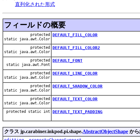
直列化された形式
フィールドの概要
protected
DEFAULT_FILL_COLOR
static java.awt.Color
protected
DEFAULT_FILL_COLOR2
static java.awt.Color
protected
DEFAULT_FONT
static java.awt.Font
protected
DEFAULT_LINE_COLOR
static java.awt.Color
protected
DEFAULT_SHADOW_COLOR
static java.awt.Color
protected
DEFAULT_TEXT_COLOR
static java.awt.Color
protected static int
DEFAULT_TEXT_PADDING
クラス jp.carabiner.inkpod.pi.shape.
AbstractObjectShape
から
editting
,
propertyChangeSupport