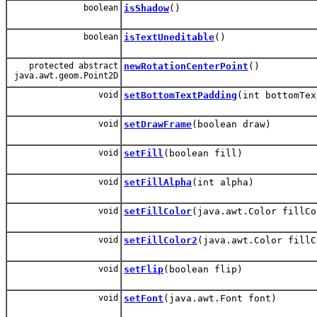
boolean
isShadow
()
boolean
isTextUneditable
()
protected abstract
newRotationCenterPoint
()
java.awt.geom.Point2D
void
setBottomTextPadding
(int bottomTex
void
setDrawFrame
(boolean draw)
void
setFill
(boolean fill)
void
setFillAlpha
(int alpha)
void
setFillColor
(java.awt.Color fillCo
void
setFillColor2
(java.awt.Color fillC
void
setFlip
(boolean flip)
void
setFont
(java.awt.Font font)