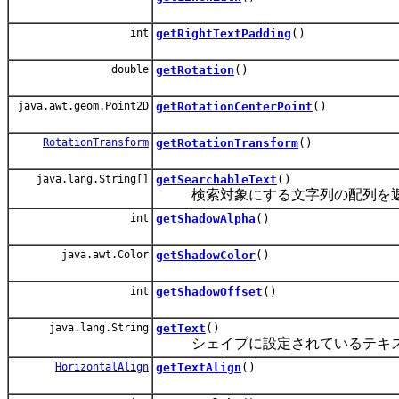
int
getRightTextPadding
()
double
getRotation
()
java.awt.geom.Point2D
getRotationCenterPoint
()
RotationTransform
getRotationTransform
()
java.lang.String[]
getSearchableText
()
検索対象にする文字列の配列を
int
getShadowAlpha
()
java.awt.Color
getShadowColor
()
int
getShadowOffset
()
java.lang.String
getText
()
シェイプに設定されているテキス
HorizontalAlign
getTextAlign
()