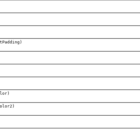
tPadding)
lor)
olor2)