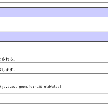
。
される。
します。
(java.awt.geom.Point2D oldValue)