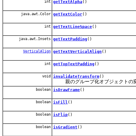
int
getTextAlpha
()
java.awt.Color
getTextColor
()
int
getTextLineSpace
()
java.awt.Insets
getTextPadding
()
VerticalAlign
getTextVerticalAlign
()
int
getTopTextPadding
()
void
invalidateTransform
()
親のグループ化オブジェクトの変
boolean
isDrawFrame
()
boolean
isFill
()
boolean
isFlip
()
boolean
isGradient
()