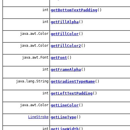
int
getBottomTextPadding
()
int
getFillAlpha
()
java.awt.Color
getFillColor
()
java.awt.Color
getFillColor2
()
java.awt.Font
getFont
()
int
getFrameAlpha
()
java.lang.String
getGradientTypeName
()
int
getLeftTextPadding
()
java.awt.Color
getLineColor
()
LineStroke
getLineType
()
int
getLineWidth
()