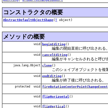
コンストラクタの概要
AbstractDefaultObjectShape
(
T
object)
メソッドの概要
void
beginEditing
()
編集の開始直前に呼び出される
void
cancelEditing
()
編集がキャンセルされると呼び出
java.lang.Object
clone
()
このシェイプオブジェクトを複製
void
endEditing
()
編集が終了後に呼び出される。
protected void
fireRotationCenterPointChangeEvent
void
flipHorizontal
()
void
flipVertical
()