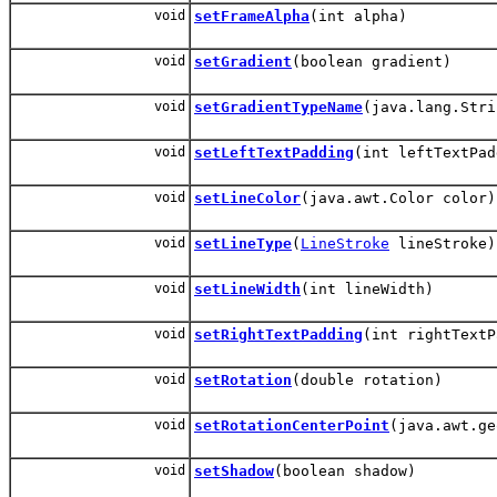
void
setFrameAlpha
(int alpha)
void
setGradient
(boolean gradient)
void
setGradientTypeName
(java.lang.Stri
void
setLeftTextPadding
(int leftTextPad
void
setLineColor
(java.awt.Color color)
void
setLineType
(
LineStroke
lineStroke)
void
setLineWidth
(int lineWidth)
void
setRightTextPadding
(int rightTextP
void
setRotation
(double rotation)
void
setRotationCenterPoint
(java.awt.ge
void
setShadow
(boolean shadow)