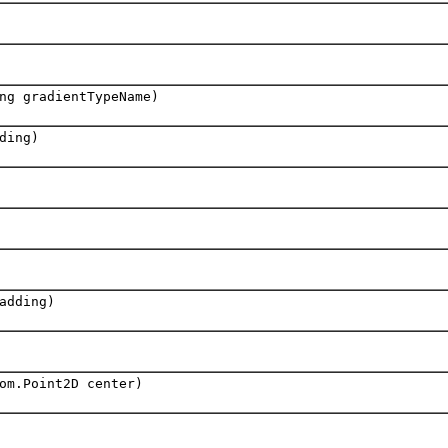
ng gradientTypeName)
ding)
adding)
om.Point2D center)