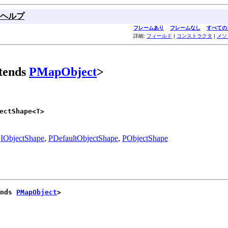
ヘルプ
フレームあり
フレームなし
すべての
詳細:
フィールド
|
コンストラクタ
|
メソ
tends
PMapObject
>
ectShape<T>
,
IObjectShape
,
PDefaultObjectShape
,
PObjectShape
nds 
PMapObject
>