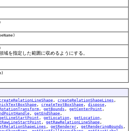
)
peName)
)
域を指定した範囲に収めるようにする。
m)
createRelationLineShape
,
createRelationShapeLines
,
hickTextBoxShape
,
createTextBoxShape
,
dispose
,
RotationTransform
,
getBounds
,
getCenterPoint
,
ndPointHandle
,
getEndShape
,
getLineStartPoint
,
getLocation
,
getLocation
,
tRawLineStartPoint
,
getRawRelationLineShape
,
etRelationShapeLines
,
getRenderer
,
getRenderingBounds
,
rowShapeName
,
getStartFillArrowShape
,
getStartLabel
,