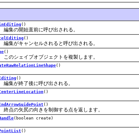
inEditing
()
集の開始直前に呼び出される。
celEditing
()
集がキャンセルされると呼び出される。
ne
()
のシェイプオブジェクトを複製します。
ateRawRelationLineShape
()
Editing
()
集が終了後に呼び出される。
CenterLineLocation
()
EndArrowGuidePoint
()
点の矢尻の向きを制御する点を返します。
Handle
(boolean create)
PointList
()