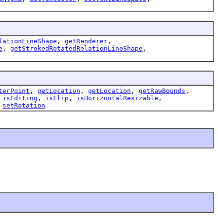
lationLineShape
,
getRenderer
,
e
,
getStrokedRotatedRelationLineShape
,
terPoint
,
getLocation
,
getLocation
,
getRawBounds
,
,
isEditing
,
isFlip
,
isHorizontalResizable
,
,
setRotation