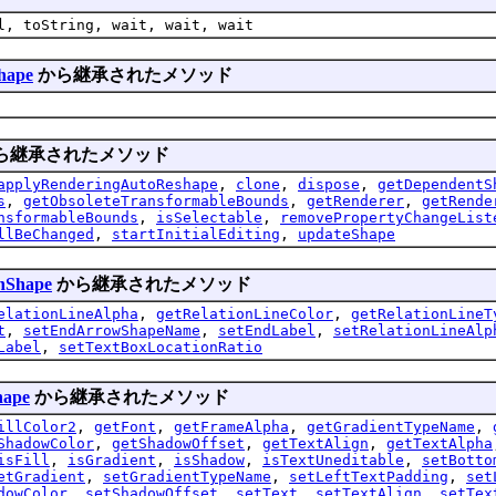
l, toString, wait, wait, wait
hape
から継承されたメソッド
ら継承されたメソッド
applyRenderingAutoReshape
,
clone
,
dispose
,
getDependentS
s
,
getObsoleteTransformableBounds
,
getRenderer
,
getRende
nsformableBounds
,
isSelectable
,
removePropertyChangeList
llBeChanged
,
startInitialEditing
,
updateShape
onShape
から継承されたメソッド
elationLineAlpha
,
getRelationLineColor
,
getRelationLineT
t
,
setEndArrowShapeName
,
setEndLabel
,
setRelationLineAlp
Label
,
setTextBoxLocationRatio
hape
から継承されたメソッド
illColor2
,
getFont
,
getFrameAlpha
,
getGradientTypeName
,
ShadowColor
,
getShadowOffset
,
getTextAlign
,
getTextAlpha
isFill
,
isGradient
,
isShadow
,
isTextUneditable
,
setBotto
etGradient
,
setGradientTypeName
,
setLeftTextPadding
,
set
dowColor
,
setShadowOffset
,
setText
,
setTextAlign
,
setTex