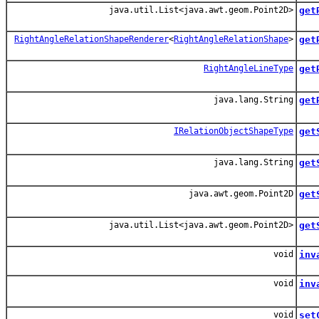
java.util.List<java.awt.geom.Point2D>
get
RightAngleRelationShapeRenderer
<
RightAngleRelationShape
>
get
RightAngleLineType
get
か
java.lang.String
get
か
IRelationObjectShapeType
get
こ
java.lang.String
get
シ
java.awt.geom.Point2D
get
始
java.util.List<java.awt.geom.Point2D>
get
void
inv
void
inv
親
void
set