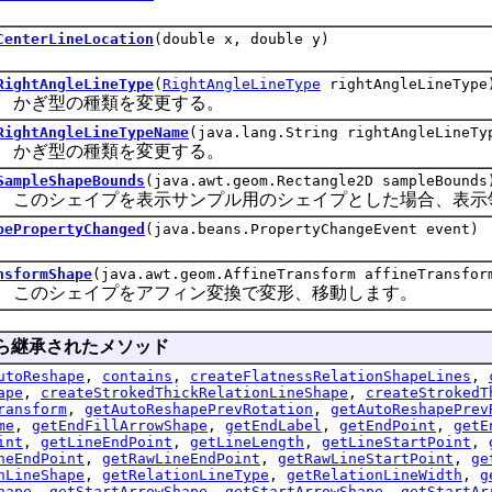
CenterLineLocation
(double x, double y)
RightAngleLineType
(
RightAngleLineType
rightAngleLineType
ぎ型の種類を変更する。
RightAngleLineTypeName
(java.lang.String rightAngleLineTy
ぎ型の種類を変更する。
SampleShapeBounds
(java.awt.geom.Rectangle2D sampleBounds
のシェイプを表示サンプル用のシェイプとした場合、表示領
pePropertyChanged
(java.beans.PropertyChangeEvent event)
nsformShape
(java.awt.geom.AffineTransform affineTransfor
のシェイプをアフィン変換で変形、移動します。
ら継承されたメソッド
utoReshape
,
contains
,
createFlatnessRelationShapeLines
,
ape
,
createStrokedThickRelationLineShape
,
createStrokedT
ransform
,
getAutoReshapePrevRotation
,
getAutoReshapePrev
me
,
getEndFillArrowShape
,
getEndLabel
,
getEndPoint
,
getE
int
,
getLineEndPoint
,
getLineLength
,
getLineStartPoint
,
neEndPoint
,
getRawLineEndPoint
,
getRawLineStartPoint
,
ge
nLineShape
,
getRelationLineType
,
getRelationLineWidth
,
g
hape
,
getStartArrowShape
,
getStartArrowShape
,
getStartAr