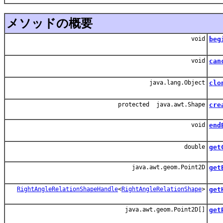
メソッドの概要
void
beg
編
void
can
編
java.lang.Object
clo
こ
protected java.awt.Shape
cre
void
end
編
double
get
java.awt.geom.Point2D
get
終
RightAngleRelationShapeHandle
<
RightAngleRelationShape
>
get
java.awt.geom.Point2D[]
get