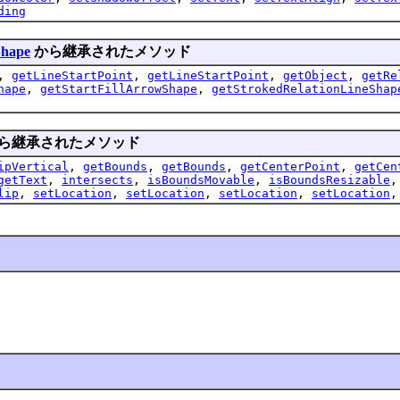
ding
Shape
から継承されたメソッド
,
getLineStartPoint
,
getLineStartPoint
,
getObject
,
getRe
hape
,
getStartFillArrowShape
,
getStrokedRelationLineShap
ら継承されたメソッド
ipVertical
,
getBounds
,
getBounds
,
getCenterPoint
,
getCen
getText
,
intersects
,
isBoundsMovable
,
isBoundsResizable
lip
,
setLocation
,
setLocation
,
setLocation
,
setLocation