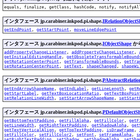
equals, finalize, getClass, hashCode, notify, notifyAl
インタフェース jp.carabiner.inkpod.pi.shape.
IRelationObjectS
getEndPoint
,
getStartPoint
,
moveLineEdgePoint
インタフェース jp.carabiner.inkpod.pi.shape.
IObjectShape
か
addPropertyChangeListener
,
addPropertyChangeListener
,
getInitialEditingHandle
,
getObsoleteTransformableBound
getRotationCenterPoint
,
getTransformableBounds
,
getTra
setRotationCenterPoint
,
setText
,
shapeChanged
,
shapeWi
インタフェース jp.carabiner.inkpod.pi.shape.
PAbstractRelati
getEndArrowShapeName
,
getEndLabel
,
getLineLength
,
getR
getStartLabel
,
getTextBoxLocationRatio
,
getTextBoxPoin
setRelationLineWidth
,
setStartArrowShapeName
,
setStart
インタフェース jp.carabiner.inkpod.pi.shape.
PDefaultObjectS
getBottomTextPadding
,
getFillAlpha
,
getFillColor
,
getF
getLineWidth
,
getRightTextPadding
,
getShadowAlpha
,
get
getTextVerticalAlign
,
getTopTextPadding
,
isDrawFrame
,
setFillColor
,
setFillColor2
,
setFont
,
setFrameAlpha
,
s
setRightTextPadding
,
setShadow
,
setShadowAlpha
,
setSha