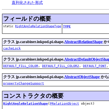
直列化された形式
フィールドの概要
static
RightAngleRelationShapeType
TYPE
クラス jp.carabiner.inkpod.pi.shape.
AbstractRelationShape
か
cacheLock
クラス jp.carabiner.inkpod.pi.shape.
AbstractDefaultObjectSha
DEFAULT_FILL_COLOR
,
DEFAULT_FILL_COLOR2
,
DEFAULT_FONT
クラス jp.carabiner.inkpod.pi.shape.
AbstractObjectShape
から
propertyChangeSupport
コンストラクタの概要
RightAngleRelationShape
(
PRelationObject
object)