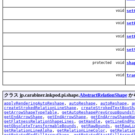
void
set
void
set
か
void
set
か
void
set
こ
protected void
sha
void
tra
こ
クラス jp.carabiner.inkpod.pi.shape.
AbstractRelationShape
か
applyRenderingAutoReshape
,
autoReshape
,
autoReshape
,
a
createStrokedRelationLineShape
,
createStrokedTextBoxSh
getArrowShapeTypeTable
,
getAutoReshapePrevGroupBoundsT
getEndArrowShape
,
getEndArrowShape
,
getEndArrowShapeNa
getFlatnessRelationShapeLines
,
getHandle
,
getLineEndPo
getObsoleteTransformableBounds
,
getRawBounds
,
getRawLi
getRelationLineAlpha
,
getRelationLineColor
,
getRelatio
getRotatedEndFillArrowShape
,
getRotatedStartFillArrowS