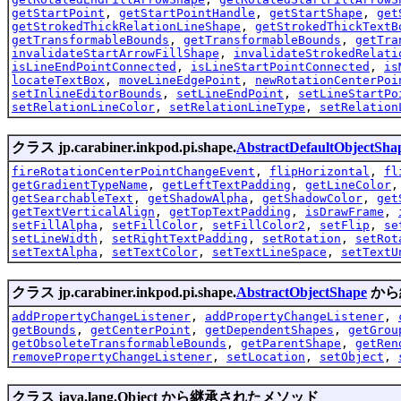
getStartPoint
,
getStartPointHandle
,
getStartShape
,
get
getStrokedThickRelationLineShape
,
getStrokedThickTextB
getTransformableBounds
,
getTransformableBounds
,
getTra
invalidateStartArrowFillShape
,
invalidateStrokedRelati
isLineEndPointConnected
,
isLineStartPointConnected
,
is
locateTextBox
,
moveLineEdgePoint
,
newRotationCenterPoi
setInlineEditorBounds
,
setLineEndPoint
,
setLineStartPo
setRelationLineColor
,
setRelationLineType
,
setRelation
クラス jp.carabiner.inkpod.pi.shape.
AbstractDefaultObjectSha
fireRotationCenterPointChangeEvent
,
flipHorizontal
,
fl
getGradientTypeName
,
getLeftTextPadding
,
getLineColor
getSearchableText
,
getShadowAlpha
,
getShadowColor
,
get
getTextVerticalAlign
,
getTopTextPadding
,
isDrawFrame
,
setFillAlpha
,
setFillColor
,
setFillColor2
,
setFlip
,
se
setLineWidth
,
setRightTextPadding
,
setRotation
,
setRot
setTextAlpha
,
setTextColor
,
setTextLineSpace
,
setTextU
クラス jp.carabiner.inkpod.pi.shape.
AbstractObjectShape
から
addPropertyChangeListener
,
addPropertyChangeListener
,
getBounds
,
getCenterPoint
,
getDependentShapes
,
getGrou
getObsoleteTransformableBounds
,
getParentShape
,
getRen
removePropertyChangeListener
,
setLocation
,
setObject
,
クラス java.lang.Object から継承されたメソッド