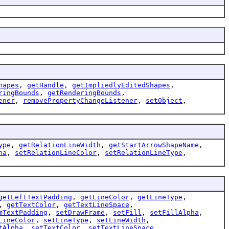
hapes
,
getHandle
,
getImpliedlyEditedShapes
,
ringBounds
,
getRenderingBounds
,
ener
,
removePropertyChangeListener
,
setObject
,
ype
,
getRelationLineWidth
,
getStartArrowShapeName
,
ha
,
setRelationLineColor
,
setRelationLineType
,
getLeftTextPadding
,
getLineColor
,
getLineType
,
,
getTextColor
,
getTextLineSpace
,
mTextPadding
,
setDrawFrame
,
setFill
,
setFillAlpha
,
LineColor
,
setLineType
,
setLineWidth
,
tAlpha
,
setTextColor
,
setTextLineSpace
,