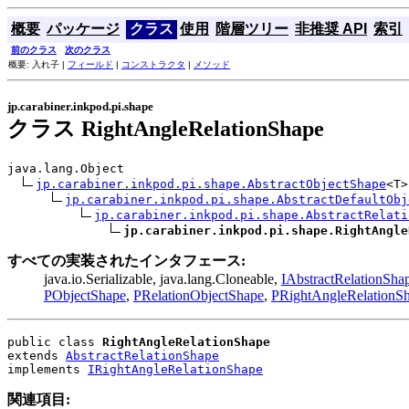
概要
パッケージ
クラス
使用
階層ツリー
非推奨 API
索引
前のクラス
次のクラス
概要: 入れ子 |
フィールド
|
コンストラクタ
|
メソッド
jp.carabiner.inkpod.pi.shape
クラス RightAngleRelationShape
java.lang.Object

jp.carabiner.inkpod.pi.shape.AbstractObjectShape
<T>

jp.carabiner.inkpod.pi.shape.AbstractDefaultObj
jp.carabiner.inkpod.pi.shape.AbstractRelati
jp.carabiner.inkpod.pi.shape.RightAngle
すべての実装されたインタフェース:
java.io.Serializable, java.lang.Cloneable,
IAbstractRelationSha
PObjectShape
,
PRelationObjectShape
,
PRightAngleRelationS
public class 
RightAngleRelationShape
extends 
AbstractRelationShape
implements 
IRightAngleRelationShape
関連項目: