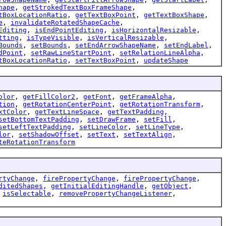
hape
,
getStrokedTextBoxFrameShape
,
tBoxLocationRatio
,
getTextBoxPoint
,
getTextBoxShape
,
e
,
invalidateRotatedShapeCache
,
Editing
,
isEndPointEditing
,
isHorizontalResizable
,
tting
,
isTypeVisible
,
isVerticalResizable
,
Bounds
,
setBounds
,
setEndArrowShapeName
,
setEndLabel
,
dPoint
,
setRawLineStartPoint
,
setRelationLineAlpha
,
tBoxLocationRatio
,
setTextBoxPoint
,
updateShape
olor
,
getFillColor2
,
getFont
,
getFrameAlpha
,
tion
,
getRotationCenterPoint
,
getRotationTransform
,
xtColor
,
getTextLineSpace
,
getTextPadding
,
setBottomTextPadding
,
setDrawFrame
,
setFill
,
setLeftTextPadding
,
setLineColor
,
setLineType
,
lor
,
setShadowOffset
,
setText
,
setTextAlign
,
teRotationTransform
rtyChange
,
firePropertyChange
,
firePropertyChange
,
ditedShapes
,
getInitialEditingHandle
,
getObject
,
,
isSelectable
,
removePropertyChangeListener
,