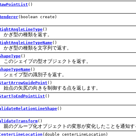
RawPointList
()
Renderer
(boolean create)
RightAngleLineType
()
ぎ型の種類を返す。
RightAngleLineTypeName
()
ぎ型の種類を文字列で返す。
ShapeType
()
のシェイプの型オブジェクトを返す。
ShapeTypeName
()
ェイプ型の識別子を返す。
StartArrowGuidePoint
()
点の矢尻の向きを制御する点を返します。
StartToEndPointList
()
alidateRelationLineShape
()
alidateTransform
()
のグループ化オブジェクトの変形が変化したことを通知す
CenterLineLocation
(double centerLineLocation)