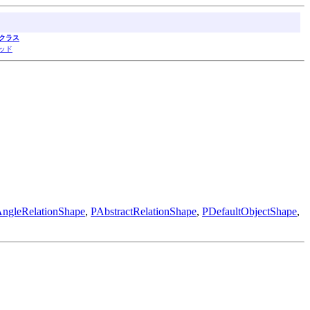
クラス
ッド
AngleRelationShape
,
PAbstractRelationShape
,
PDefaultObjectShape
,