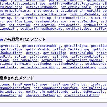
StrokedRelationLineShape
,
getStrokedRotatedRelationLineS
oxFrameShape
,
getTextBoxBounds
,
getTextBoxHandle
,
getTex
nsformablePoints
,
intersects
,
invalidateEndArrowFillShap
onLineShape
,
invalidateTextBoxShape
,
isBoundsMovable
,
is
Moving
,
isStartPointEditing
,
isTextBoxVisible
,
isTextEdi
nt
,
pointOverLine
,
readyAutoReshape
,
reshapeTextBox
,
set
int
,
setLocation
,
setLocation
,
setLocation
,
setRawLineEn
LineWidth
,
setStartArrowShapeName
,
setStartLabel
,
setTex
pe
から継承されたメソッド
ipVertical
,
getBottomTextPadding
,
getFillAlpha
,
getFillC
,
getLineType
,
getLineWidth
,
getRightTextPadding
,
getRota
ShadowOffset
,
getText
,
getTextAlign
,
getTextAlpha
,
getTe
isFill
,
isFlip
,
isGradient
,
isShadow
,
isTextUneditable
,
tFont
,
setFrameAlpha
,
setGradient
,
setGradientTypeName
,
ationCenterPoint
,
setShadow
,
setShadowAlpha
,
setShadowCo
neditable
,
setTextVerticalAlign
,
setTopTextPadding
,
upda
継承されたメソッド
clone
,
firePropertyChange
,
firePropertyChange
,
firePrope
pBoundsTransform
,
getGroupBoundsTransform
,
getImpliedlyE
deringBounds
,
getTransformableBounds
,
isBoundsResizable
shapeChanged
,
shapeWillBeChanged
,
startInitialEditing