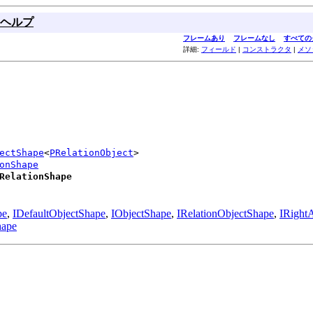
ヘルプ
フレームあり
フレームなし
すべての
詳細:
フィールド
|
コンストラクタ
|
メソ
ectShape
<
PRelationObject
>

onShape
RelationShape
pe
,
IDefaultObjectShape
,
IObjectShape
,
IRelationObjectShape
,
IRight
hape