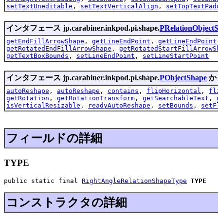
setTextUneditable
,
setTextVerticalAlign
,
setTopTextPad
インタフェース jp.carabiner.inkpod.pi.shape.
PRelationObject
getEndFillArrowShape
,
getLineEndPoint
,
getLineEndPoint
getRotatedEndFillArrowShape
,
getRotatedStartFillArrowS
getTextBoxBounds
,
setLineEndPoint
,
setLineStartPoint
インタフェース jp.carabiner.inkpod.pi.shape.
PObjectShape
か
autoReshape
,
autoReshape
,
contains
,
flipHorizontal
,
fl
getRotation
,
getRotationTransform
,
getSearchableText
,
isVerticalResizable
,
readyAutoReshape
,
setBounds
,
setF
フィールドの詳細
TYPE
public static final 
RightAngleRelationShapeType
TYPE
コンストラクタの詳細