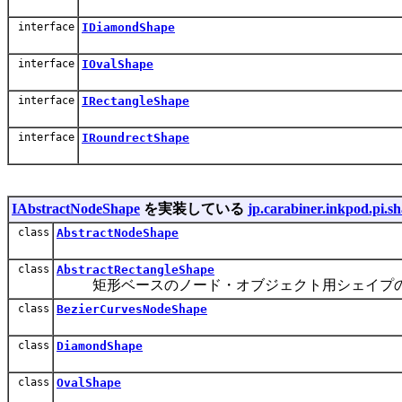
interface
IDiamondShape
interface
IOvalShape
interface
IRectangleShape
interface
IRoundrectShape
IAbstractNodeShape
を実装している
jp.carabiner.inkpod.pi.s
class
AbstractNodeShape
class
AbstractRectangleShape
矩形ベースのノード・オブジェクト用シェイプの
class
BezierCurvesNodeShape
class
DiamondShape
class
OvalShape