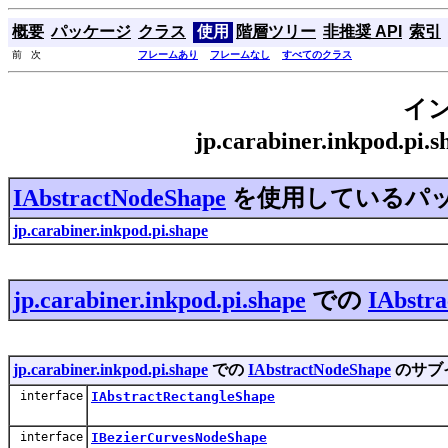
概要
パッケージ
クラス
使用
階層ツリー
非推奨 API
索引
前 次
フレームあり
フレームなし
すべてのクラス
イ
jp.carabiner.inkpod.p
IAbstractNodeShape
を使用しているパ
jp.carabiner.inkpod.pi.shape
jp.carabiner.inkpod.pi.shape
での
IAbstr
jp.carabiner.inkpod.pi.shape
での
IAbstractNodeShape
のサブ
interface
IAbstractRectangleShape
interface
IBezierCurvesNodeShape