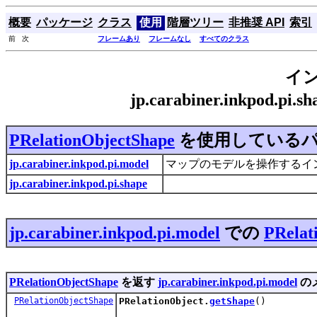
概要
パッケージ
クラス
使用
階層ツリー
非推奨 API
索引
前 次
フレームあり
フレームなし
すべてのクラス
イ
jp.carabiner.inkpod.pi
PRelationObjectShape
を使用している
jp.carabiner.inkpod.pi.model
マップのモデルを操作するイ
jp.carabiner.inkpod.pi.shape
jp.carabiner.inkpod.pi.model
での
PRelat
PRelationObjectShape
を返す
jp.carabiner.inkpod.pi.model
の
PRelationObjectShape
PRelationObject.
getShape
()