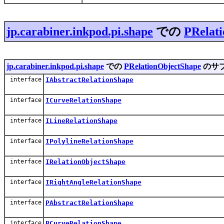
jp.carabiner.inkpod.pi.shape
での
PRelat
jp.carabiner.inkpod.pi.shape
での
PRelationObjectShape
のサ
interface
IAbstractRelationShape
interface
ICurveRelationShape
interface
ILineRelationShape
interface
IPolylineRelationShape
interface
IRelationObjectShape
interface
IRightAngleRelationShape
interface
PAbstractRelationShape
interface
PCurveRelationShape