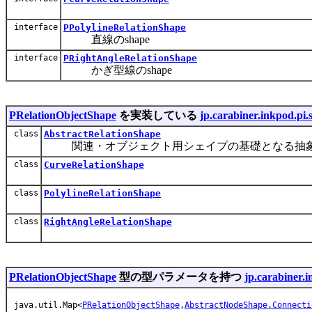
interface
PPolylineRelationShape
直線のshape
interface
PRightAngleRelationShape
かぎ型線のshape
PRelationObjectShape
を実装している
jp.carabiner.inkpod.pi.
class
AbstractRelationShape
関連・オブジェクト用シェイプの基礎となる抽
class
CurveRelationShape
class
PolylineRelationShape
class
RightAngleRelationShape
PRelationObjectShape
型の型パラメータを持つ
jp.carabiner.
java.util.Map<
PRelationObjectShape
,
AbstractNodeShape.Connecti