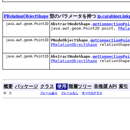
PRelationObjectShape
型のパラメータを持つ
jp.carabiner.ink
java.awt.geom.Point2D
AbstractNodeShape.
getConnectionPoi
java.awt.geom.Point2D point,
PRela
java.awt.geom.Point2D
PNodeObjectShape.
getConnectionPoin
PRelationObjectShape
relationShape
java.awt.geom.Point2D
AbstractNodeShape.
getConnectionPoi
PRelationObjectShape
relationShape
概要
パッケージ
クラス
使用
階層ツリー
非推奨 API
索引
前 次
フレームあり
フレームなし
すべてのクラス