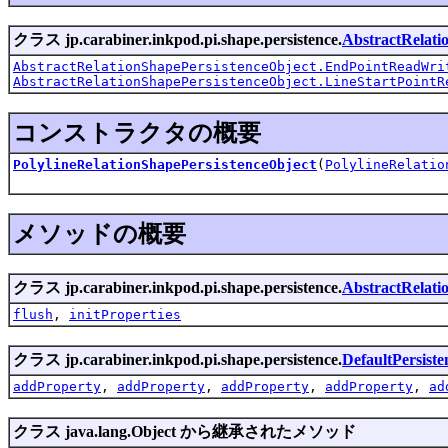
クラス jp.carabiner.inkpod.pi.shape.persistence.
AbstractRelati
AbstractRelationShapePersistenceObject.EndPointReadWri
AbstractRelationShapePersistenceObject.LineStartPointR
コンストラクタの概要
PolylineRelationShapePersistenceObject
(
PolylineRelatio
メソッドの概要
クラス jp.carabiner.inkpod.pi.shape.persistence.
AbstractRelati
flush
,
initProperties
クラス jp.carabiner.inkpod.pi.shape.persistence.
DefaultPersist
addProperty
,
addProperty
,
addProperty
,
addProperty
,
ad
クラス java.lang.Object から継承されたメソッド