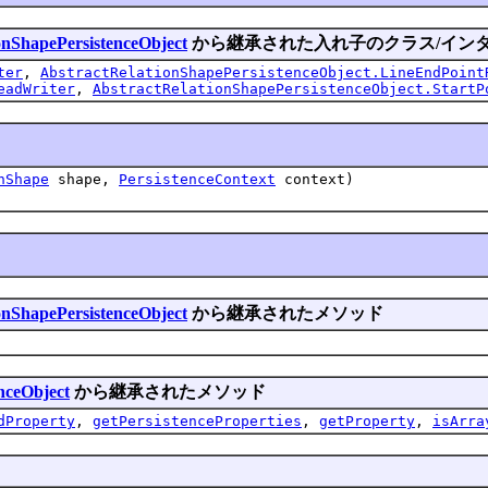
onShapePersistenceObject
から継承された入れ子のクラス/イン
ter
,
AbstractRelationShapePersistenceObject.LineEndPoint
eadWriter
,
AbstractRelationShapePersistenceObject.StartP
nShape
shape,
PersistenceContext
context)
onShapePersistenceObject
から継承されたメソッド
enceObject
から継承されたメソッド
dProperty
,
getPersistenceProperties
,
getProperty
,
isArra