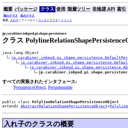
概要
パッケージ
クラス
使用
階層ツリー
非推奨 API
索引
前のクラス
次のクラス
概要:
入れ子
| フィールド |
コンストラクタ
|
メソッド
jp.carabiner.inkpod.pi.shape.persistence
クラス PolylineRelationShapePersistence
java.lang.Object

jp.carabiner.inkpod.pi.shape.persistence.DefaultPer
jp.carabiner.inkpod.pi.shape.persistence.Defaul
jp.carabiner.inkpod.pi.shape.persistence.Ab
jp.carabiner.inkpod.pi.shape.persistenc
すべての実装されたインタフェース:
PersistenceObject
,
Persistentable
public class 
PolylineRelationShapePersistenceObject
extends 
AbstractRelationShapePersistenceObject
<
Polyline
入れ子のクラスの概要