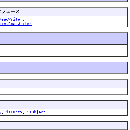
タフェース
ReadWriter
,
ointReadWriter
y
,
isEmpty
,
isObject