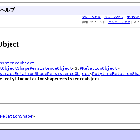
ヘルプ
フレームあり
フレームなし
すべての
詳細: フィールド |
コンストラクタ
| メ
Object
sistenceObject
tObjectShapePersistenceObject
<S,
PRelationObject
>

stractRelationShapePersistenceObject
<
PolylineRelationSha
e.PolylineRelationShapePersistenceObject
RelationShape
>