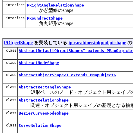
interface
PRightAngleRelationShape
かぎ型線のshape
interface
PRoundrectShape
角丸矩形のshape
PObjectShape
を実装している
jp.carabiner.inkpod.pi.shape
の
class
AbstractDefaultObjectShape<T extends PMapObject>
class
AbstractNodeShape
class
AbstractObjectShape<T extends PMapObject>
class
AbstractRectangleShape
矩形ベースのノード・オブジェクト用シェイプの
class
AbstractRelationShape
関連・オブジェクト用シェイプの基礎となる抽
class
BezierCurvesNodeShape
class
CurveRelationShape