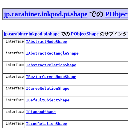
jp.carabiner.inkpod.pi.shape
での
PObjec
jp.carabiner.inkpod.pi.shape
での
PObjectShape
のサブインタ
interface
IAbstractNodeShape
interface
IAbstractRectangleShape
interface
IAbstractRelationShape
interface
IBezierCurvesNodeShape
interface
ICurveRelationShape
interface
IDefaultObjectShape
interface
IDiamondShape
interface
ILineRelationShape