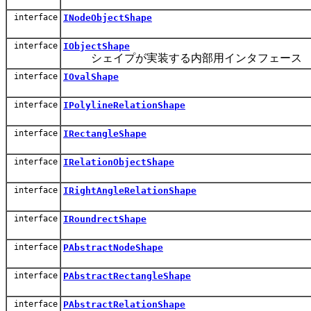
interface
INodeObjectShape
interface
IObjectShape
シェイプが実装する内部用インタフェース
interface
IOvalShape
interface
IPolylineRelationShape
interface
IRectangleShape
interface
IRelationObjectShape
interface
IRightAngleRelationShape
interface
IRoundrectShape
interface
PAbstractNodeShape
interface
PAbstractRectangleShape
interface
PAbstractRelationShape