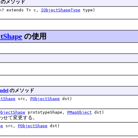
のメソッド
s<? extends T> c,
IObjectShapeType
type)
tShape
の使用
odel
のメソッド
ctShape
src,
PObjectShape
dst)
ObjectShape
prototypeShape,
PMapObject
dst)
せて変更する。
pe
src,
PObjectShape
dst)