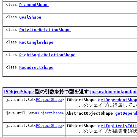
class
DiamondShape
class
OvalShape
class
PolylineRelationShape
class
RectangleShape
class
RightAngleRelationShape
class
RoundrectShape
PObjectShape
型の引数を持つ型を返す
jp.carabiner.inkpod.pi
java.util.Set<
PObjectShape
>
IObjectShape.
getDependentSha
このシェイプに従属している
java.util.Set<
PObjectShape
>
AbstractObjectShape.
getDepen
java.util.Set<
PObjectShape
>
IObjectShape.
getImpliedlyEdi
このシェイプが編集開始状態