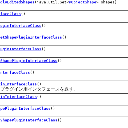
edlyEditedShapes
(java.util.Set<
PObjectShape
> shapes)
rfaceClass
()
luginInterfaceClass
()
getShapePluginInterfaceClass
()
luginInterfaceClass
()
tShapePluginInterfaceClass
()
InterfaceClass
()
ginInterfaceClass
()
ラグイン用インタフェースを返す。
ginInterfaceClass
()
apePluginInterfaceClass
()
tShapePluginInterfaceClass
()