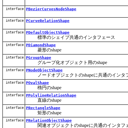
interface
PBezierCurvesNodeShape
interface
PCurveRelationShape
interface
PDefaultObjectShape
標準のシェイプ共通のインタフェース
interface
PDiamondShape
菱形のshape
interface
PGroupShape
グループ化オブジェクト用のshape
interface
PNodeObjectShape
ノードオブジェクトのshapeに共通のインタ
interface
POvalShape
楕円のshape
interface
PPolylineRelationShape
直線のshape
interface
PRectangleShape
矩形のshape
interface
PRelationObjectShape
関連オブジェクトのshapeに共通のインタフ