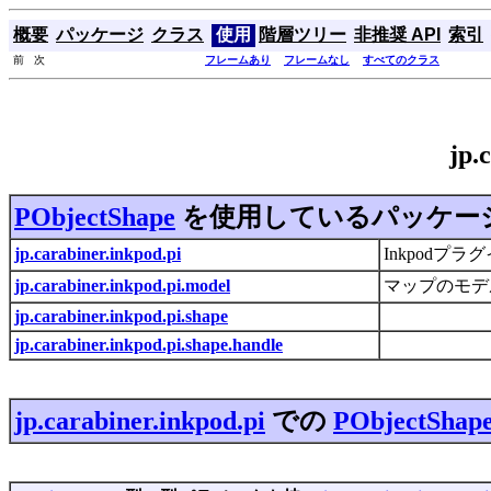
概要
パッケージ
クラス
使用
階層ツリー
非推奨 API
索引
前 次
フレームあり
フレームなし
すべてのクラス
jp.
PObjectShape
を使用しているパッケー
jp.carabiner.inkpod.pi
Inkpod
jp.carabiner.inkpod.pi.model
マップのモデ
jp.carabiner.inkpod.pi.shape
jp.carabiner.inkpod.pi.shape.handle
jp.carabiner.inkpod.pi
での
PObjectShap