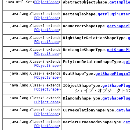
java.util.Set<
PObjectShape
>
AbstractObjectShape.
getImpli
java.lang.Class<? extends
RectangleShape.
getPluginInte
PObjectShape
>
java.lang.Class<? extends
RoundrectShapeType.
getShapeP
PObjectShape
>
java.lang.Class<? extends
RightAngleRelationShapeType.
PObjectShape
>
java.lang.Class<? extends
RectangleShapeType.
getShapeP
PObjectShape
>
java.lang.Class<? extends
PolylineRelationShapeType.
ge
PObjectShape
>
java.lang.Class<? extends
OvalShapeType.
getShapePlugin
PObjectShape
>
java.lang.Class<? extends
IObjectShapeType.
getShapePlu
PObjectShape
>
シェイプ・オブジェクトのプ
java.lang.Class<? extends
DiamondShapeType.
getShapePlu
PObjectShape
>
java.lang.Class<? extends
CurveRelationShapeType.
getSh
PObjectShape
>
java.lang.Class<? extends
BezierCurvesNodeShapeType.
ge
PObjectShape
>