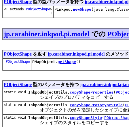
PObjectShape
型の型パラメータを持つ
jp.carabiner.inkpod.pi
<T extends
PObjectShape
>
PInkpod.
newShape
(java.lang.Clas
T
jp.carabiner.inkpod.pi.model
での
PObjec
PObjectShape
を返す
jp.carabiner.inkpod.pi.model
のメソッド
PObjectShape
PMapObject.
getShape
()
PObjectShape
型のパラメータを持つ
jp.carabiner.inkpod.pi.m
static void
InkpodObjectUtils.
copyShapeProperties
(
PObje
シェイプのプロパティをコピーする
static void
InkpodObjectUtils.
copyShapePrototypeStyle
(
P
オブジェクトの形を指定したシェイプに合わ
static void
InkpodObjectUtils.
copyShapeStyle
(
PObjectSha
シェイプのスタイルをコピーする